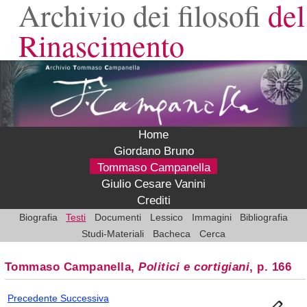
Archivio dei filosofi
del
Rinascimento
Home
Giordano Bruno
Tommaso Campanella
Giulio Cesare Vanini
Crediti
Biografia
Testi
Documenti
Lessico
Immagini
Bibliografia
Studi-Materiali
Bacheca
Cerca
Tommaso Campanella,
Politici e cortigiani
, p. 166
Precedente
Successiva