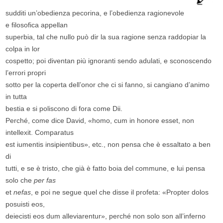
sudditi un’obedienza pecorina, e l’obedienza ragionevole
e filosofica appellan
superbia, tal che nullo può dir la sua ragione senza raddopiar la
colpa in lor
cospetto; poi diventan più ignoranti sendo adulati, e sconoscendo
l’errori propri
sotto per la coperta dell’onor che ci si fanno, si cangiano d’animo
in tutta
bestia e si poliscono di fora come Dii.
Perché, come dice David, «homo, cum in honore esset, non
intellexit. Comparatus
est iumentis insipientibus», etc., non pensa che è essaltato a ben
di
tutti, e se è tristo, che già è fatto boia del commune, e lui pensa
solo che
per fas
et
nefas
, e poi ne segue quel che disse il profeta: «Propter dolos
posuisti eos,
deiecisti eos dum alleviarentur», perché non solo son all’inferno