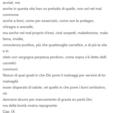
avviati, ma
anche in questa vita han un preludio di quello, non sol nel mal
commune
anche a boni, come per essercizio, come son le podagre,
chiragre e arenelle,
ma anche nel mal proprio d’essi, cioè sospetti, maledicenze, mala
fama, invidie,
conscienza punitiva, più che qualsivoglia carnefice, e di più la vita
e lo
stato con vergogna perpetua perdono, come sopra s’è detto delli
carnefici
communi.
Nissun di quei gradi in che Dio pone li malvaggi per servirsi di lor
malvagità
esser disperato di salute, né quello in che pone i boni certissimo,
né
dannarsi alcuno per mancamento di grazia
ex parte Dei
,
ma della bontà nostra repugnante
Cap. IX