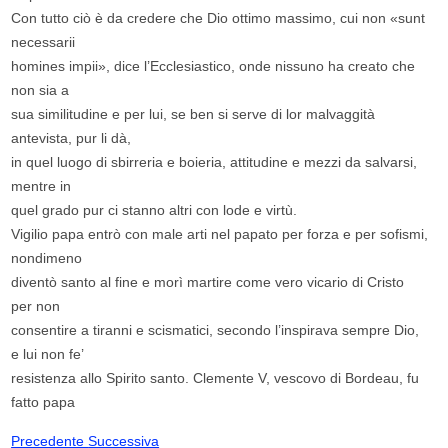
Con tutto ciò è da credere che Dio ottimo massimo, cui non «sunt
necessarii
homines impii», dice l’Ecclesiastico, onde nissuno ha creato che
non sia a
sua similitudine e per lui, se ben si serve di lor malvaggità
antevista, pur li dà,
in quel luogo di sbirreria e boieria, attitudine e mezzi da salvarsi,
mentre in
quel grado pur ci stanno altri con lode e virtù.
Vigilio papa entrò con male arti nel papato per forza e per sofismi,
nondimeno
diventò santo al fine e morì martire come vero vicario di Cristo
per non
consentire a tiranni e scismatici, secondo l’inspirava sempre Dio,
e lui non fe’
resistenza allo Spirito santo. Clemente V, vescovo di Bordeau, fu
fatto papa
Precedente
Successiva