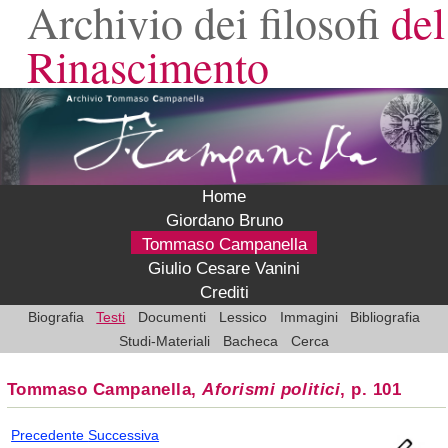
Archivio dei filosofi
del
Rinascimento
Home
Giordano Bruno
Tommaso Campanella
Giulio Cesare Vanini
Crediti
Biografia
Testi
Documenti
Lessico
Immagini
Bibliografia
Studi-Materiali
Bacheca
Cerca
Tommaso Campanella,
Aforismi politici
, p. 101
Precedente
Successiva