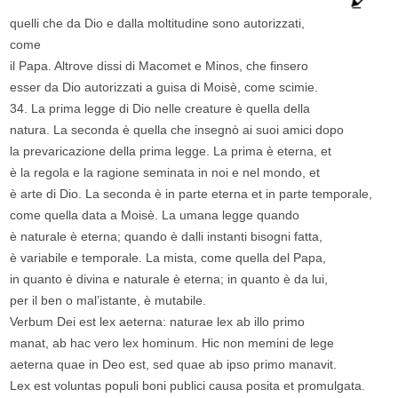
quelli che da Dio e dalla moltitudine sono autorizzati,
come
il Papa. Altrove dissi di Macomet e Minos, che finsero
esser da Dio autorizzati a guisa di Moisè, come scimie.
34. La prima legge di Dio nelle creature è quella della
natura. La seconda è quella che insegnò ai suoi amici dopo
la prevaricazione della prima legge. La prima è eterna, et
è la regola e la ragione seminata in noi e nel mondo, et
è arte di Dio. La seconda è in parte eterna et in parte temporale,
come quella data a Moisè. La umana legge quando
è naturale è eterna; quando è dalli instanti bisogni fatta,
è variabile e temporale. La mista, come quella del Papa,
in quanto è divina e naturale è eterna; in quanto è da lui,
per il ben o mal’istante, è mutabile.
Verbum Dei est lex aeterna: naturae lex ab illo primo
manat, ab hac vero lex hominum. Hic non memini de lege
aeterna quae in Deo est, sed quae ab ipso primo manavit.
Lex est voluntas populi boni publici causa posita et promulgata.