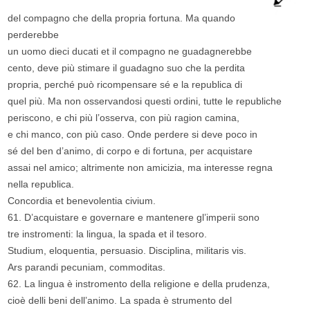
del compagno che della propria fortuna. Ma quando
perderebbe
un uomo dieci ducati et il compagno ne guadagnerebbe
cento, deve più stimare il guadagno suo che la perdita
propria, perché può ricompensare sé e la republica di
quel più. Ma non osservandosi questi ordini, tutte le republiche
periscono, e chi più l’osserva, con più ragion camina,
e chi manco, con più caso. Onde perdere si deve poco in
sé del ben d’animo, di corpo e di fortuna, per acquistare
assai nel amico; altrimente non amicizia, ma interesse regna
nella republica.
Concordia et benevolentia civium.
61. D’acquistare e governare e mantenere gl’imperii sono
tre instromenti: la lingua, la spada et il tesoro.
Studium, eloquentia, persuasio. Disciplina, militaris vis.
Ars parandi pecuniam, commoditas.
62. La lingua è instromento della religione e della prudenza,
cioè delli beni dell’animo. La spada è strumento del