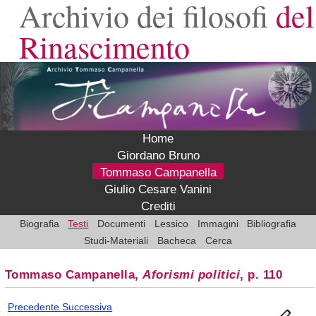
Archivio dei filosofi
del
Rinascimento
Home
Giordano Bruno
Tommaso Campanella
Giulio Cesare Vanini
Crediti
Biografia
Testi
Documenti
Lessico
Immagini
Bibliografia
Studi-Materiali
Bacheca
Cerca
Tommaso Campanella,
Aforismi politici
, p. 110
Precedente
Successiva