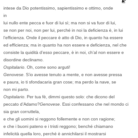
intese da Dio potentissimo, sapientissimo e ottimo, onde
in
lui nullo ente pecca e fuor di lui sì; ma non si va fuor di lui,
se non per noi, non per lui, perché in noi la deficienza è, in lui
l’efficienza. Onde il peccare è atto di Dio, in quanto ha essere
ed efficienza; ma in quanto ha non essere e deficienza, nel che
consiste la quidità d’esso peccare, è in noi, ch’al non essere e
disordine declinamo.
Ospitalario
. Oh, come sono arguti!
Genovese
. S’io avesse tenuto a mente, e non avesse pressa
e paura, io ti sfondacaria gran cose; ma perdo la nave, se
non mi parto.
Ospitalario
. Per tua fè, dimmi questo solo: che dicono del
peccato d’Adamo?
Genovese
. Essi confessano che nel mondo ci
sia gran corruttela,
e che gli uomini si reggono follemente e non con ragione;
e che i buoni pateno e i tristi reggono; benché chiamano
infelicità quella loro, perché è annichilarsi il mostrarsi