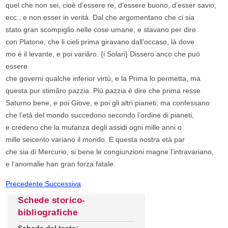
quel che non sei, cioè d’essere re, d’essere buono, d’esser savio,
ecc., e non esser in verità. Dal che argomentano che ci sia
stato gran scompiglio nelle cose umane, e stavano per dire
con Platone, che li cieli prima giravano dall’occaso, là dove
mo è il levante, e poi variâro. {i Solari} Dissero anco che può
essere
che governi qualche inferior virtù, e la Prima lo permetta, ma
questa pur stimâro pazzia. Più pazzia è dire che prima resse
Saturno bene, e poi Giove, e poi gli altri pianeti; ma confessano
che l’età del mondo succedono secondo l’ordine di pianeti,
e credeno che la mutanza degli assidi ogni mille anni o
mille seicento variano il mondo. E questa nostra età par
che sia di Mercurio, si bene le congiunzioni magne l’intravariano,
e l’anomalie han gran forza fatale.
Precedente
Successiva
Schede storico-
bibliografiche