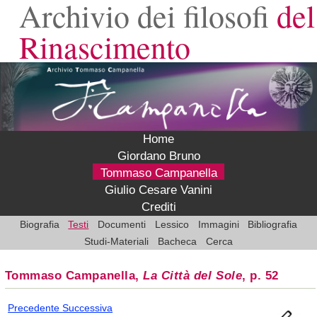
Archivio dei filosofi
del
Rinascimento
Home
Giordano Bruno
Tommaso Campanella
Giulio Cesare Vanini
Crediti
Biografia
Testi
Documenti
Lessico
Immagini
Bibliografia
Studi-Materiali
Bacheca
Cerca
Tommaso Campanella,
La Città del Sole
, p. 52
Precedente
Successiva