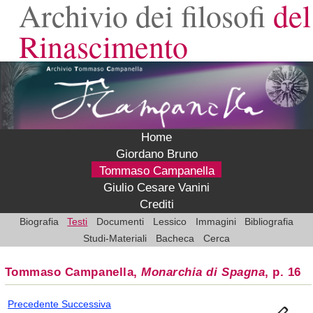
Archivio dei filosofi
del
Rinascimento
Home
Giordano Bruno
Tommaso Campanella
Giulio Cesare Vanini
Crediti
Biografia
Testi
Documenti
Lessico
Immagini
Bibliografia
Studi-Materiali
Bacheca
Cerca
Tommaso Campanella,
Monarchia di Spagna
, p. 16
Precedente
Successiva