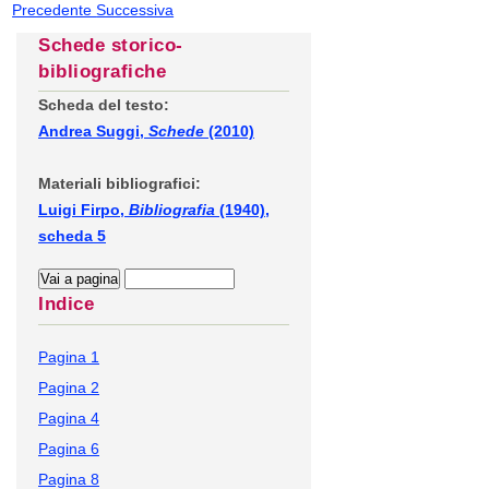
Precedente
Successiva
Schede storico-
bibliografiche
Scheda del testo:
Andrea Suggi,
Schede
(2010)
Materiali bibliografici:
Luigi Firpo,
Bibliografia
(1940),
scheda 5
Indice
Pagina 1
Pagina 2
Pagina 4
Pagina 6
Pagina 8