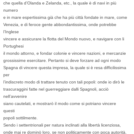
che quella d’Olanda e Zelanda, etc., la quale è di navi in più
numero
e in mare espertissima già che ha più città fondate in mare, come
Venezia, e di feroce gente abbondantissima, onde potrebbe
l’Inglese
vincere e assicurare la flotta del Mondo nuovo, e navigare con li
Portughesi
il mondo attorno, e fondar colonie e vincere nazioni, e mercanzie
grossissime esercitare. Pertanto si deve forzare ad ogni modo
Spagna di vincere questa impresa, la quale si è resa difficilissima
per
l’indiscreto modo di trattare tenuto con tali popoli: onde io dirò le
trascuraggini fatte nel guerreggiare dalli Spagnoli, acciò
nell’avvenire
siano cautelati, e mostrarò il modo come si potriano vincere
questi
popoli sottilmente.
Sendo i settentrionali per natura inclinati alla libertà licenziosa,
onde mai re dominò loro, se non politicamente con poca autorità,