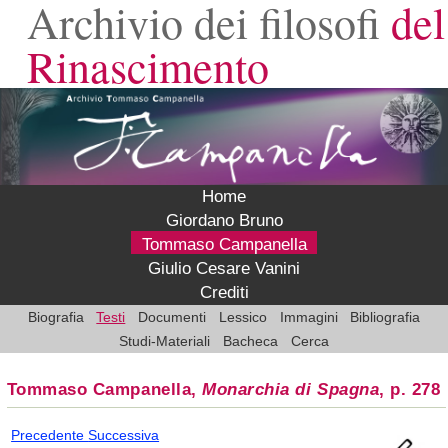
Archivio dei filosofi
del
Rinascimento
Home
Giordano Bruno
Tommaso Campanella
Giulio Cesare Vanini
Crediti
Biografia
Testi
Documenti
Lessico
Immagini
Bibliografia
Studi-Materiali
Bacheca
Cerca
Tommaso Campanella,
Monarchia di Spagna
, p. 278
Precedente
Successiva