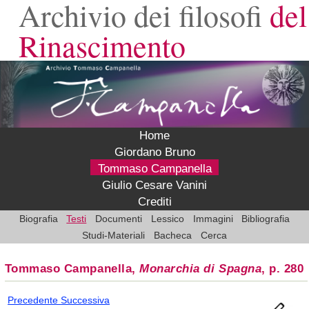
Archivio dei filosofi
del
Rinascimento
Home
Giordano Bruno
Tommaso Campanella
Giulio Cesare Vanini
Crediti
Biografia
Testi
Documenti
Lessico
Immagini
Bibliografia
Studi-Materiali
Bacheca
Cerca
Tommaso Campanella,
Monarchia di Spagna
, p. 280
Precedente
Successiva