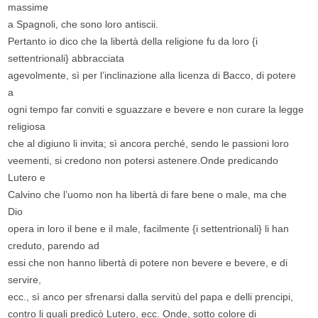
massime
a Spagnoli, che sono loro antiscii.
Pertanto io dico che la libertà della religione fu da loro {i
settentrionali} abbracciata
agevolmente, sì per l’inclinazione alla licenza di Bacco, di potere
a
ogni tempo far conviti e sguazzare e bevere e non curare la legge
religiosa
che al digiuno li invita; sì ancora perché, sendo le passioni loro
veementi, si credono non potersi astenere.Onde predicando
Lutero e
Calvino che l’uomo non ha libertà di fare bene o male, ma che
Dio
opera in loro il bene e il male, facilmente {i settentrionali} li han
creduto, parendo ad
essi che non hanno libertà di potere non bevere e bevere, e di
servire,
ecc., sì anco per sfrenarsi dalla servitù del papa e delli prencipi,
contro li quali predicò Lutero, ecc. Onde, sotto colore di