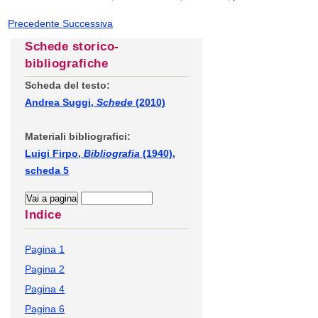
Precedente
Successiva
Schede storico-
bibliografiche
Scheda del testo:
Andrea Suggi,
Schede
(2010)
Materiali bibliografici:
Luigi Firpo,
Bibliografia
(1940),
scheda 5
Indice
Pagina 1
Pagina 2
Pagina 4
Pagina 6