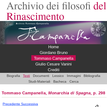
Archivio dei filosofi
del
Rinascimento
Home
Giordano Bruno
Tommaso Campanella
Giulio Cesare Vanini
Crediti
Biografia
Testi
Documenti
Lessico
Immagini
Bibliografia
Studi-Materiali
Bacheca
Cerca
Tommaso Campanella,
Monarchia di Spagna
, p. 298
Precedente
Successiva