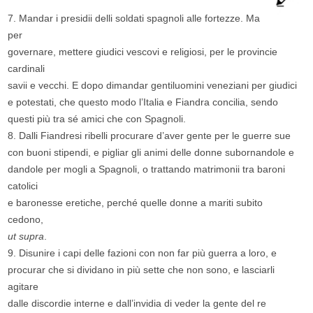
7. Mandar i presidii delli soldati spagnoli alle fortezze. Ma
per
governare, mettere giudici vescovi e religiosi, per le provincie
cardinali
savii e vecchi. E dopo dimandar gentiluomini veneziani per giudici
e potestati, che questo modo l’Italia e Fiandra concilia, sendo
questi più tra sé amici che con Spagnoli.
8. Dalli Fiandresi ribelli procurare d’aver gente per le guerre sue
con buoni stipendi, e pigliar gli animi delle donne subornandole e
dandole per mogli a Spagnoli, o trattando matrimonii tra baroni
catolici
e baronesse eretiche, perché quelle donne a mariti subito
cedono,
ut supra
.
9. Disunire i capi delle fazioni con non far più guerra a loro, e
procurar che si dividano in più sette che non sono, e lasciarli
agitare
dalle discordie interne e dall’invidia di veder la gente del re