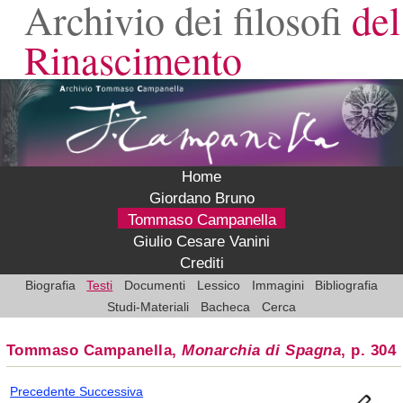
Archivio dei filosofi
del
Rinascimento
Home
Giordano Bruno
Tommaso Campanella
Giulio Cesare Vanini
Crediti
Biografia
Testi
Documenti
Lessico
Immagini
Bibliografia
Studi-Materiali
Bacheca
Cerca
Tommaso Campanella,
Monarchia di Spagna
, p. 304
Precedente
Successiva