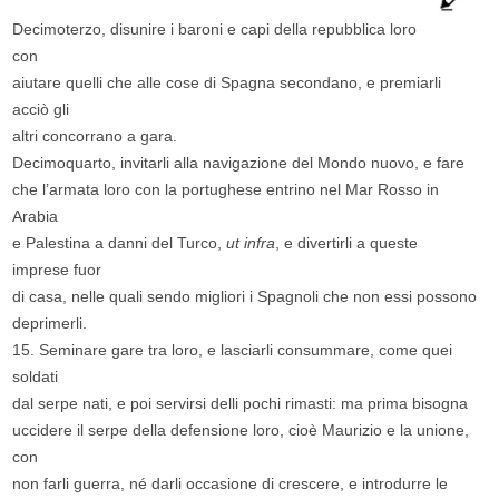
Decimoterzo, disunire i baroni e capi della repubblica loro
con
aiutare quelli che alle cose di Spagna secondano, e premiarli
acciò gli
altri concorrano a gara.
Decimoquarto, invitarli alla navigazione del Mondo nuovo, e fare
che l’armata loro con la portughese entrino nel Mar Rosso in
Arabia
e Palestina a danni del Turco,
ut infra
, e divertirli a queste
imprese fuor
di casa, nelle quali sendo migliori i Spagnoli che non essi possono
deprimerli.
15. Seminare gare tra loro, e lasciarli consummare, come quei
soldati
dal serpe nati, e poi servirsi delli pochi rimasti: ma prima bisogna
uccidere il serpe della defensione loro, cioè Maurizio e la unione,
con
non farli guerra, né darli occasione di crescere, e introdurre le