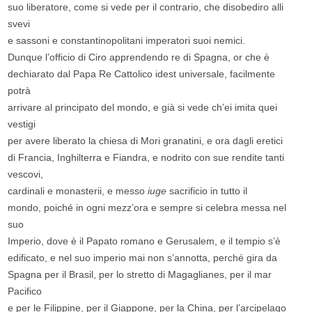
suo liberatore, come si vede per il contrario, che disobediro alli
svevi
e sassoni e constantinopolitani imperatori suoi nemici.
Dunque l’officio di Ciro apprendendo re di Spagna, or che è
dechiarato dal Papa Re Cattolico idest universale, facilmente
potrà
arrivare al principato del mondo, e già si vede ch’ei imita quei
vestigi
per avere liberato la chiesa di Mori granatini, e ora dagli eretici
di Francia, Inghilterra e Fiandra, e nodrito con sue rendite tanti
vescovi,
cardinali e monasterii, e messo
iuge
sacrificio in tutto il
mondo, poiché in ogni mezz’ora e sempre si celebra messa nel
suo
Imperio, dove è il Papato romano e Gerusalem, e il tempio s’è
edificato, e nel suo imperio mai non s’annotta, perché gira da
Spagna per il Brasil, per lo stretto di Magaglianes, per il mar
Pacifico
e per le Filippine, per il Giappone, per la China, per l’arcipelago