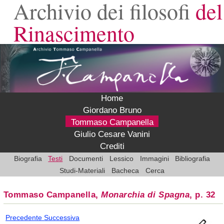
Archivio dei filosofi
del
Rinascimento
Home
Giordano Bruno
Tommaso Campanella
Giulio Cesare Vanini
Crediti
Biografia
Testi
Documenti
Lessico
Immagini
Bibliografia
Studi-Materiali
Bacheca
Cerca
Tommaso Campanella,
Monarchia di Spagna
, p. 32
Precedente
Successiva