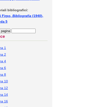
riali bibliografici:
i Firpo,
Bibliografia
(1940),
eda 5
ice
na 1
na 2
na 4
na 6
na 8
na 10
na 12
na 14
na 16