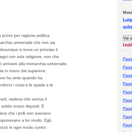
Mate
Luig
sch
 provo per ragione politica
narchia universale che non sia
Ind
ovunque si trova un principe il
regni con sola religione, non che
Pagi
 arrivare alla monarchia universale,
Pagi
tta in mano dal superiore,
Pagi
mpre ha vinto quando ha
Pagi
endono i corpi e le spade e le
Pagi
oli, vedeva che veniva il
Pagi
e subito erano deposti. E
Pagi
ceva che i polli non avevano
Pagi
isponevano a lor modo. Egli,
Pagi
forzò in ogni modo contro