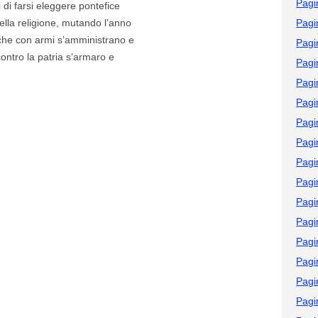
Pagi
 di farsi eleggere pontefice
ella religione, mutando l’anno
Pagi
i che con armi s’amministrano e
Pagi
contro la patria s’armaro e
Pagi
Pagi
Pagi
Pagi
Pagi
Pagi
Pagi
Pagi
Pagi
Pagi
Pagi
Pagi
Pagi