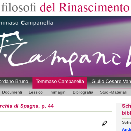
filosofi
del Rinascimento
ordano Bruno
Tommaso Campanella
Giulio Cesare Van
Documenti
Lessico
Immagini
Bibliografia
Studi-Materiali
rchia di Spagna
, p. 44
Sch
bib
Sche
And