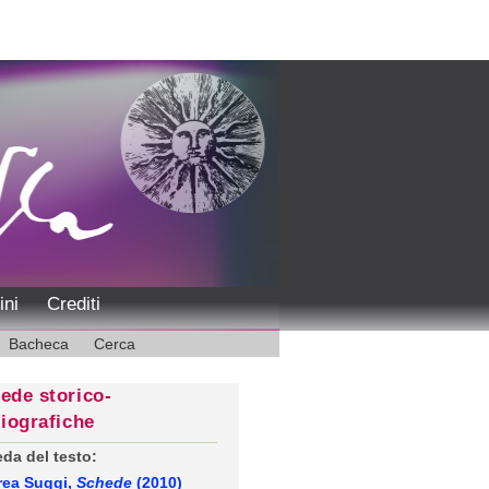
ini
Crediti
Bacheca
Cerca
ede storico-
liografiche
da del testo:
rea Suggi,
Schede
(2010)