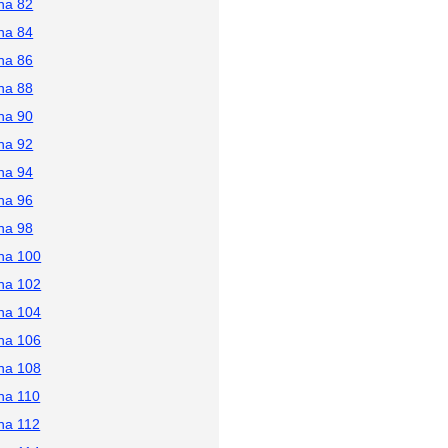
na 82
na 84
na 86
na 88
na 90
na 92
na 94
na 96
na 98
na 100
na 102
na 104
na 106
na 108
na 110
na 112