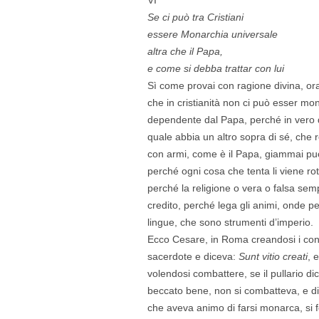
Se ci può tra Cristiani
essere Monarchia universale
altra che il Papa,
e come si debba trattar con lui
Sì come provai con ragione divina, ora
che in cristianità non ci può esser mo
dependente dal Papa, perché in vero d
quale abbia un altro sopra di sé, che 
con armi, come è il Papa, giammai può
perché ogni cosa che tenta li viene ro
perché la religione o vera o falsa se
credito, perché lega gli animi, onde p
lingue, che sono strumenti d’imperio.
Ecco Cesare, in Roma creandosi i cons
sacerdote e diceva:
Sunt vitio creati
, 
volendosi combattere, se il pullario di
beccato bene, non si combatteva, e d
che aveva animo di farsi monarca, si 