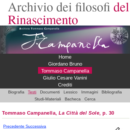
Archivio dei filosofi
del
Rinascimento
Home
Giordano Bruno
Tommaso Campanella
Giulio Cesare Vanini
Crediti
Biografia
Testi
Documenti
Lessico
Immagini
Bibliografia
Studi-Materiali
Bacheca
Cerca
Tommaso Campanella,
La Città del Sole
, p. 30
Precedente
Successiva