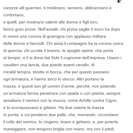
carezze alli guerrieri, li medicano, serveno, abbracciano e
confortano;
e quelli, per mostrarsi valenti alle donne e figli loro,
fanno gran prove. Nell’assalti, chi prima saglie il muro ha dopo
in onore una corona di gramigna con applauso militare
delle donne e fanciulli. Chi aiuta il compagno ha la corona civica
di quercia; chi uccide il tiranno, le spoglie opime, che porta
al tempio, e li si dona dal Sole il cognome dell’impresa. Usano i
cavalieri una lancia, due pistole avanti cavallo, di
mirabil tempra, strette in bocca, che per questo passano
ogn’armatura, e hanno anco lo stocco. Altri portano la
mazza, e questi son gli uomini d’arme, perché, non potendo
un’armatura ferrea penetrare con spada o con pistola, sempre
assaltano il nemico con la mazza, come Achille contra Cigno,
e lo sconquassano e gittano. Ha due catene la mazza
in punta, a cui pendeno due palle, che, menando, circondano
il collo del nemico, lo cingeno, tirano e gettano; e, per poterla
maneggiare, non tengono briglia con mano, ma con li piedi,