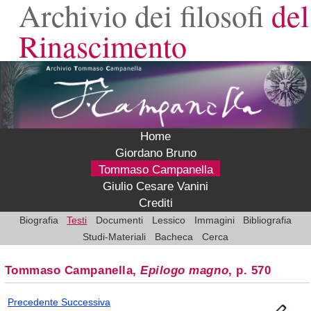
Archivio dei filosofi
del
Rinascimento
Home
Giordano Bruno
Tommaso Campanella
Giulio Cesare Vanini
Crediti
Biografia
Testi
Documenti
Lessico
Immagini
Bibliografia
Studi-Materiali
Bacheca
Cerca
Tommaso Campanella,
Epilogo magno
, p. 570
Precedente
Successiva