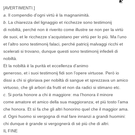
[AVERTIMENTI.]
a
. Il compendio d'ogni virtù è la magnanimità.
b
. La chiarezza del lignaggio et ricchezze sono testimonij
di nobiltà, perché non è riverito come illustre se non per la virtù
de suoi, et le ricchezze s'acquistano per virtù per lo più. Ma l’uno
et l’altro sono testimonij falaci, perché patricij malvaggi ricchi et
scelerati si trovano, dunque questi sono testimonij infedeli di
nobiltà.
Et la nobiltà è la purità et eccellenza d'animo
generoso, et i suoi testimonij fidi son l’opere virtuose. Però io
dissi a chi si gloriava per nobiltà di sangue et sprezzava un amico
virtuoso, che gli arbori da frutti et non da radici si stimano etc.
c
. Si porta honore a chi è maggiore: ma l’honora il minore
come amatore et amico della sua maggioranza; et più tosto l’ama
che honora. Et sì fa che gli altri honorino quel che il maggior ama.
d
. Ogni huomo si vergogna di mal fare innanzi a grandi huomini:
chi dunque è grande si vergognerà di sé più che di altri.
IL FINE