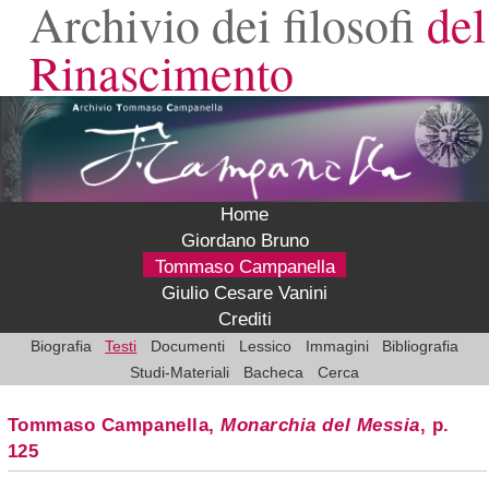
Archivio dei filosofi
del
Rinascimento
Home
Giordano Bruno
Tommaso Campanella
Giulio Cesare Vanini
Crediti
Biografia
Testi
Documenti
Lessico
Immagini
Bibliografia
Studi-Materiali
Bacheca
Cerca
Tommaso Campanella,
Monarchia del Messia
, p.
125