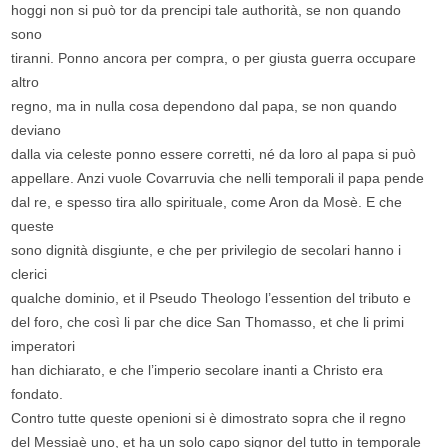
hoggi non si può tor da prencipi tale authorità, se non quando
sono
tiranni. Ponno ancora per compra, o per giusta guerra occupare
altro
regno, ma in nulla cosa dependono dal papa, se non quando
deviano
dalla via celeste ponno essere corretti, né da loro al papa si può
appellare. Anzi vuole Covarruvia che nelli temporali il papa pende
dal re, e spesso tira allo spirituale, come Aron da Mosè. E che
queste
sono dignità disgiunte, e che per privilegio de secolari hanno i
clerici
qualche dominio, et il Pseudo Theologo l’essention del tributo e
del foro, che così li par che dice San Thomasso, et che li primi
imperatori
han dichiarato, e che l’imperio secolare inanti a Christo era
fondato.
Contro tutte queste openioni si è dimostrato sopra che il regno
del Messiaè uno, et ha un solo capo signor del tutto in temporale