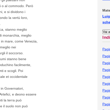
vi o al commodo. Però
Mate
i, e si dividono i
Luig
ndo la vertù loro,
sch
.
ica, stanno meglio
 di monarchia, meglio
Ind
è in mare, come Venezia,
 meglio nei
Pagi
gli il soccorso.
Pagi
 fiumi stanno bene
Pagi
onduchino facilmente,
Pagi
ti e scogli. Poi
ntale et occidentale
Pagi
Pagi
o in Governatori,
Pagi
 Artefici, e deono essere
Pagi
ti la terra può
Pagi
se il suolo non può