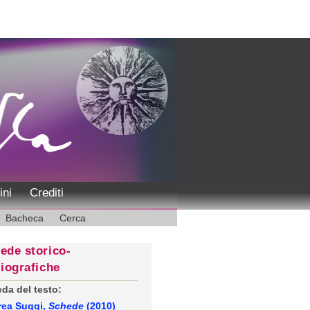
ini
Crediti
Bacheca
Cerca
ede storico-
liografiche
da del testo:
rea Suggi,
Schede
(2010)