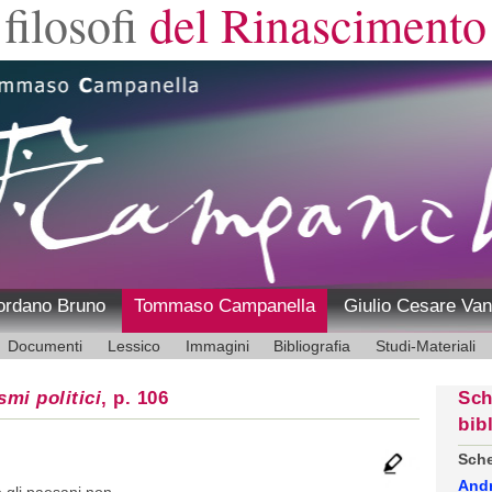
filosofi
del Rinascimento
ordano Bruno
Tommaso Campanella
Giulio Cesare Van
Documenti
Lessico
Immagini
Bibliografia
Studi-Materiali
smi politici
, p. 106
Sch
bib
Sche
And
e gli paesani non