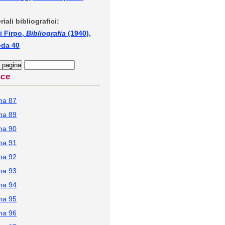
riali bibliografici:
i Firpo,
Bibliografia
(1940),
eda 40
ice
na 87
na 89
na 90
na 91
na 92
na 93
na 94
na 95
na 96