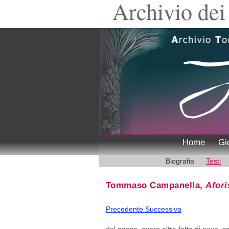
Archivio dei 
Home
Gi
Biografia
Testi
Tommaso Campanella,
Afori
Precedente
Successiva
del paese, overo altre fatte di novo, s