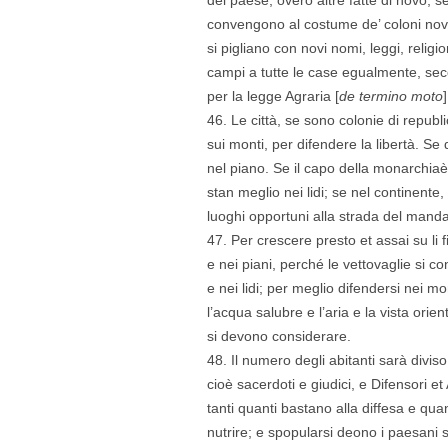
convengono al costume de’ coloni no
si pigliano con novi nomi, leggi, religion
campi a tutte le case egualmente, seco
per la legge Agraria [
de termino moto
]
46. Le città, se sono colonie di republ
sui monti, per difendere la libertà. Se
nel piano. Se il capo della monarchia
stan meglio nei lidi; se nel continente,
luoghi opportuni alla strada del mandar
47. Per crescere presto et assai su li
e nei piani, perché le vettovaglie si c
e nei lidi; per meglio difendersi nei mon
l’acqua salubre e l’aria e la vista orie
si devono considerare.
48. Il numero degli abitanti sarà divis
cioè sacerdoti e giudici, e Difensori et
tanti quanti bastano alla diffesa e quan
nutrire; e spopularsi deono i paesani 