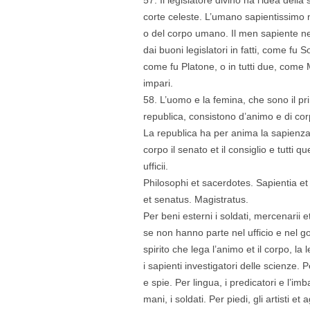
corte celeste. L’umano sapientissimo 
o del corpo umano. Il men sapiente nel
dai buoni legislatori in fatti, come fu S
come fu Platone, o in tutti due, com
impari.
58. L’uomo e la femina, che sono il p
republica, consistono d’animo e di corp
La republica ha per anima la sapienza 
corpo il senato et il consiglio e tutti q
ufficii.
Philosophi et sacerdotes. Sapientia et 
et senatus. Magistratus.
Per beni esterni i soldati, mercenarii et a
se non hanno parte nel ufficio e nel g
spirito che lega l’animo et il corpo, la 
i sapienti investigatori delle scienze. P
e spie. Per lingua, i predicatori e l’imb
mani, i soldati. Per piedi, gli artisti et