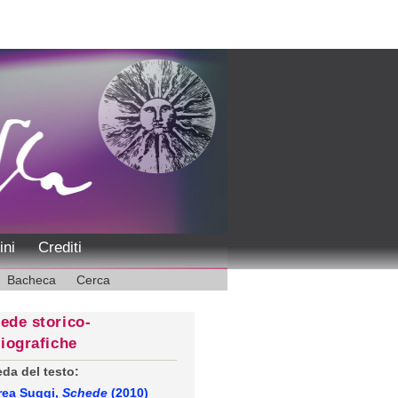
ini
Crediti
Bacheca
Cerca
ede storico-
liografiche
da del testo:
rea Suggi,
Schede
(2010)