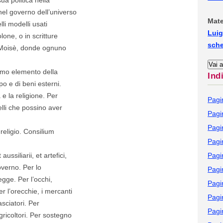
nel governo dell’universo
Mate
li modelli usati
Luig
olone, o in scritture
sch
e Moisè, donde ognuno
rimo elemento della
Ind
o e di beni esterni.
e la religione. Per
Pagi
uelli che possino aver
Pagi
Pagi
religio. Consilium
Pagi
ussiliarii, et artefici,
Pagi
overno. Per lo
Pagi
legge. Per l’occhi,
Pagi
er l’orecchie, i mercanti
Pagi
asciatori. Per
Pagi
 agricoltori. Per sostegno