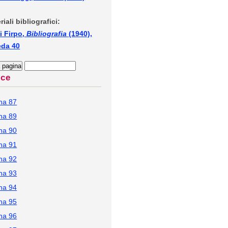
riali bibliografici:
i Firpo,
Bibliografia
(1940),
eda 40
ice
na 87
na 89
na 90
na 91
na 92
na 93
na 94
na 95
na 96