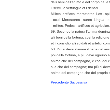
delli beni dell’animo e del corpo ha le 
li servi, le vettuaglie et i denari.
Milites, artifices, mercatores. Lex - sp
- oculi. Mercatores - aures. Lingua - 
- milites. Pedes - artifices et agricolae.
59. Secondo la natura l’anima domina 
alli beni della fortuna; così la religion
et il consiglio alli soldati et artefici 
60. Più si deve stimare il bene del ani
poi della fortuna, e più deve ognuno a
animo che del compagno, e così del co
sua che del compagno; ma più si deve 
animo del compagno che del proprio c
Precedente
Successiva