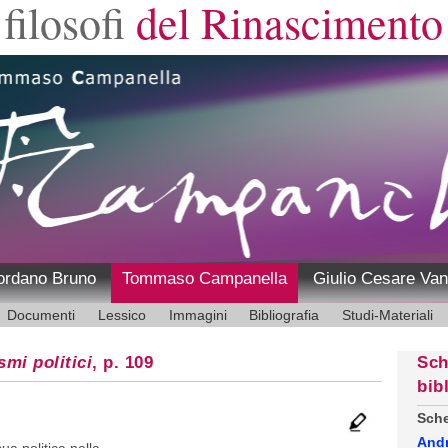
filosofi
del Rinascimento
ordano Bruno
Tommaso Campanella
Giulio Cesare Van
Documenti
Lessico
Immagini
Bibliografia
Studi-Materiali
smi politici
, p. 109
Sch
bib
Sche
And
sua politica nella