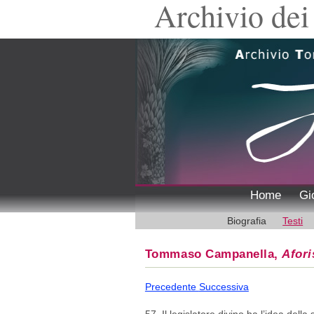
Archivio dei 
Home
Gi
Biografia
Testi
Tommaso Campanella,
Afori
Precedente
Successiva
57. Il legislatore divino ha l’idea della 