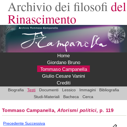
Archivio dei filosofi
del
Rinascimento
Home
Giordano Bruno
Tommaso Campanella
Giulio Cesare Vanini
Crediti
Biografia
Testi
Documenti
Lessico
Immagini
Bibliografia
Studi-Materiali
Bacheca
Cerca
Tommaso Campanella,
Aforismi politici
, p. 119
Precedente
Successiva