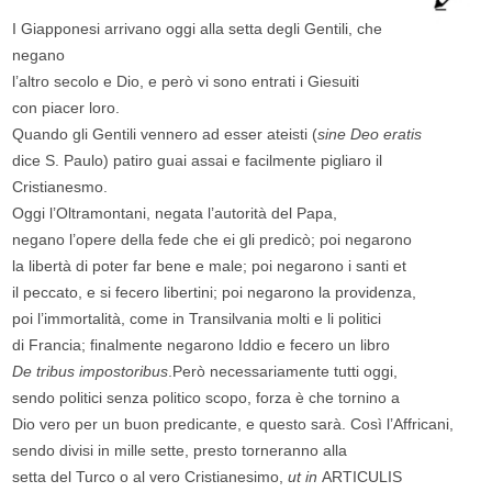
I Giapponesi arrivano oggi alla setta degli Gentili, che
negano
l’altro secolo e Dio, e però vi sono entrati i Giesuiti
con piacer loro.
Quando gli Gentili vennero ad esser ateisti (
sine Deo eratis
dice S. Paulo) patiro guai assai e facilmente pigliaro il
Cristianesmo.
Oggi l’Oltramontani, negata l’autorità del Papa,
negano l’opere della fede che ei gli predicò; poi negarono
la libertà di poter far bene e male; poi negarono i santi et
il peccato, e si fecero libertini; poi negarono la providenza,
poi l’immortalità, come in Transilvania molti e li politici
di Francia; finalmente negarono Iddio e fecero un libro
De tribus impostoribus
.Però necessariamente tutti oggi,
sendo politici senza politico scopo, forza è che tornino a
Dio vero per un buon predicante, e questo sarà. Così l’Affricani,
sendo divisi in mille sette, presto torneranno alla
setta del Turco o al vero Cristianesimo,
ut in
ARTICULIS