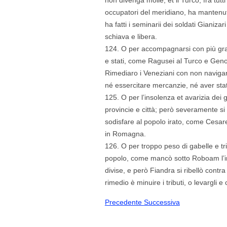
occupatori del meridiano, ha mantenut
ha fatti i seminarii dei soldati Gianizar
schiava e libera.
124. O per accompagnarsi con più grand
e stati, come Ragusei al Turco e Gen
Rimediaro i Veneziani con non naviga
né essercitare mercanzie, né aver stat
125. O per l’insolenza et avarizia dei 
provincie e città; però severamente s
sodisfare al popolo irato, come Cesare
in Romagna.
126. O per troppo peso di gabelle e trib
popolo, come mancò sotto Roboam l’i
divise, e però Fiandra si ribellò contr
rimedio è minuire i tributi, o levargli e
Precedente
Successiva