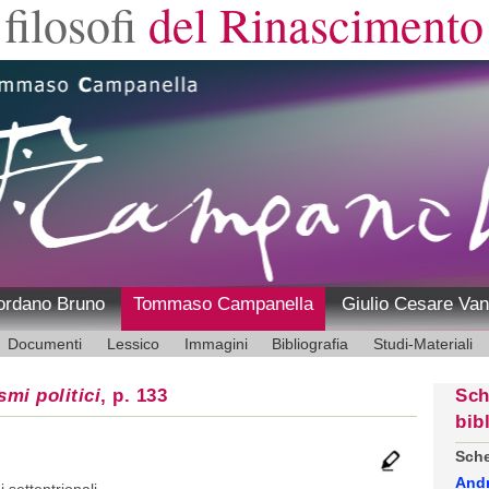
filosofi
del Rinascimento
ordano Bruno
Tommaso Campanella
Giulio Cesare Van
Documenti
Lessico
Immagini
Bibliografia
Studi-Materiali
smi politici
, p. 133
Sch
bib
Sche
And
i settentrionali