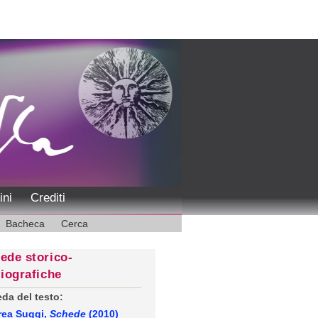
ini
Crediti
Bacheca
Cerca
ede storico-
liografiche
da del testo:
rea Suggi,
Schede
(2010)