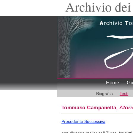
Archivio dei 
Home
Gi
Biografia
Testi
Tommaso Campanella,
Afori
Precedente
Successiva
non divenga molle; et il Turco, fra tutti 