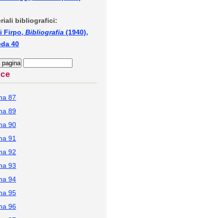
riali bibliografici:
i Firpo,
Bibliografia
(1940),
eda 40
ice
na 87
na 89
na 90
na 91
na 92
na 93
na 94
na 95
na 96