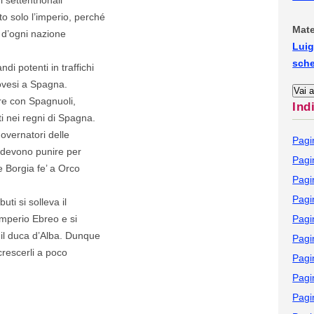
o solo l’imperio, perché
Mate
i d’ogni nazione
Luig
sch
i potenti in traffichi
ovesi a Spagna.
re con Spagnuoli,
Ind
i nei regni di Spagna.
governatori delle
Pagi
i devono punire per
Pagi
 Borgia fe’ a Orco
Pagi
Pagi
uti si solleva il
mperio Ebreo e si
Pagi
a il duca d’Alba. Dunque
Pagi
 crescerli a poco
Pagi
Pagi
Pagi