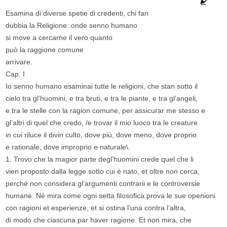
Esamina di diverse spetie di credenti, chi fan
dubbia la Religione: onde senno humano
si move a cercarne il vero quanto
può la raggione comune
arrivare.
Cap. I
Io senno humano esaminai tutte le religioni, che stan sotto il
cielo tra gl’huomini, e tra bruti, e tra le piante, e tra gl’angeli,
e tra le stelle con la ragion comune, per assicurar me stesso e
gl’altri di quel che credo, /e trovar il mio luoco tra le creature
in cui riluce il divin culto, dove più, dove meno, dove proprio
e rationale, dove improprio e naturale\.
1. Trovo che la magior parte degl’huomini crede quel che li
vien proposto dalla legge sotto cui è nato, et oltre non cerca,
perché non considera gl’argumenti contrarii e le controversie
humane. Né mira come ogni setta filosofica prova le sue openioni
con ragioni et esperienze, et si ostina l’una contra l’altra,
di modo che ciascuna par haver ragione. Et non mira, che