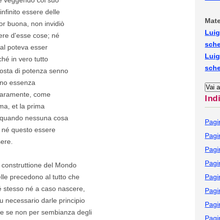
infinito essere delle
Mate
or buona, non invidiò
Luig
cere d'esse cose; né
sch
ual poteva esser
Luig
hé in vero tutto
sch
posta di potenza senno
sono essenza
chiaramente, come
Ind
ma, et la prima
o, quando nessuna cosa
Pagi
, né questo essere
Pagi
ere.
Pagi
Pagi
a construttione del Mondo
elle precedono al tutto che
Pagi
 stesso né a caso nascere,
Pagi
 necessario darle principio
Pagi
re se non per sembianza degli
Pagi