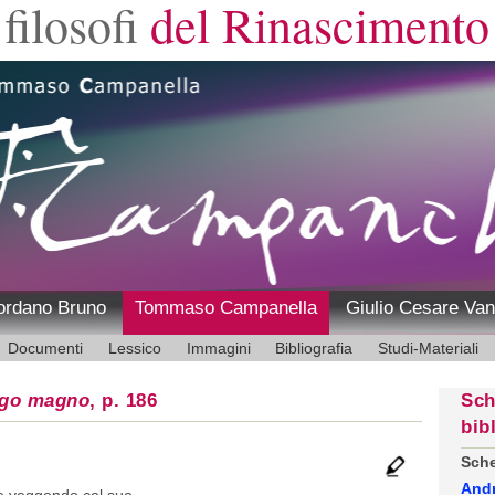
filosofi
del Rinascimento
ordano Bruno
Tommaso Campanella
Giulio Cesare Van
Documenti
Lessico
Immagini
Bibliografia
Studi-Materiali
ogo magno
, p. 186
Sch
bib
Sche
And
e veggendo col suo