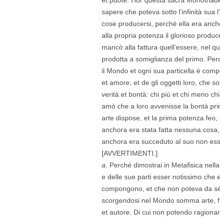
sapere che poteva sotto l’infinità sua l’
cose producersi, perché ella era anch
alla propria potenza il glorioso produ
mancò alla fattura quell’essere, nel q
prodotta a somiglianza del primo. Perc
il Mondo et ogni sua particella è com
et amore, et de gli oggetti loro, che 
verità et bontà: chi più et chi meno 
amò che a loro avvenisse la bontà pri
arte dispose, et la prima potenza fe
anchora era stata fatta nessuna cosa
anchora era succeduto al suo non ess
[AVVERTIMENTI.]
a.
Perché dimostrai in Metafisica nell
e delle sue parti esser notissimo che 
compongono, et che non poteva da sé
scorgendosi nel Mondo somma arte, fu
et autore. Di cui non potendo ragiona