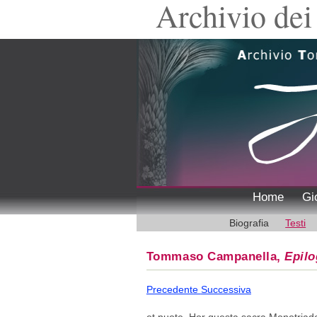
Archivio dei 
Home
Gi
Biografia
Testi
Tommaso Campanella,
Epil
Precedente
Successiva
et puote. Hor questa sacra Monotriad