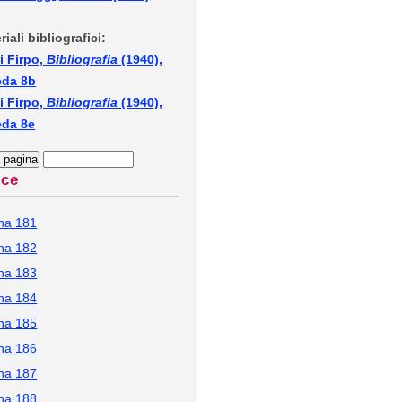
riali bibliografici:
i Firpo,
Bibliografia
(1940),
eda 8b
i Firpo,
Bibliografia
(1940),
eda 8e
ice
na 181
na 182
na 183
na 184
na 185
na 186
na 187
na 188