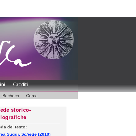
ini
Crediti
Bacheca
Cerca
ede storico-
liografiche
da del testo:
rea Suggi,
Schede
(2010)