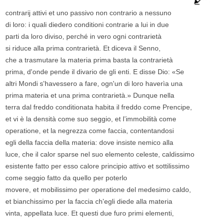
contrarij attivi et uno passivo non contrario a nessuno
di loro: i quali diedero conditioni contrarie a lui in due
parti da loro diviso, perché in vero ogni contrarietà
si riduce alla prima contrarietà. Et diceva il Senno,
che a trasmutare la materia prima basta la contrarietà
prima, d'onde pende il divario de gli enti. E disse Dio: «Se
altri Mondi s'havessero a fare, ogn'un di loro haverìa una
prima materia et una prima contrarietà.» Dunque nella
terra dal freddo conditionata habita il freddo come Prencipe,
et vi è la densità come suo seggio, et l’immobilità come
operatione, et la negrezza come faccia, contentandosi
egli della faccia della materia: dove insiste nemico alla
luce, che il calor sparse nel suo elemento celeste, caldissimo
esistente fatto per esso calore principio attivo et sottilissimo
come seggio fatto da quello per poterlo
movere, et mobilissimo per operatione del medesimo caldo,
et bianchissimo per la faccia ch'egli diede alla materia
vinta, appellata luce. Et questi due furo primi elementi,