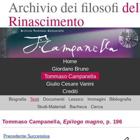
Archivio dei filosofi
del
Rinascimento
Home
Giordano Bruno
Tommaso Campanella
Giulio Cesare Vanini
Crediti
Biografia
Testi
Documenti
Lessico
Immagini
Bibliografia
Studi-Materiali
Bacheca
Cerca
Tommaso Campanella,
Epilogo magno
, p. 196
Precedente
Successiva