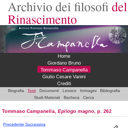
Archivio dei filosofi
del
Rinascimento
Home
Giordano Bruno
Tommaso Campanella
Giulio Cesare Vanini
Crediti
Biografia
Testi
Documenti
Lessico
Immagini
Bibliografia
Studi-Materiali
Bacheca
Cerca
Tommaso Campanella,
Epilogo magno
, p. 262
Precedente
Successiva