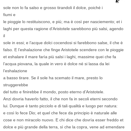
sole non lo fa salso e grosso tirandoli il dolce, poiché i
fiumi e
le pioggie lo restituiscono, e più; ma è così per nasciemento; et i
laghi per questa ragione d'Aristotele sarebbono più salsi, agendo
il
sole in essi; e l’acque dolci cocendosi si farebbono salse, il che è
falso. E l’eshalazione che finge Aristotele scendere con le pioggie
et eshalare il mare farìa più salsi i laghi, massime quei che fa
l’acqua piovana, la quale in vero è dolce né si lassa da lei
l’eshalazione
a basso tirare. Se il sole ha scemato il mare, presto lo
struggerebbe
del tutto e finirebbe il mondo, posto eterno d'Aristotele.
Anzi dovria haverlo fatto, il che non fa in secoli eterni secondo
lui. Dunque è tanto picciolo e di tali qualità e luogo per natura:
e così lo fece Dio; et quel che fece da principio è naturale alle
cose e non miracolo nuovo. E chi dice che dovrìa esser freddo et
dolce e più grande della terra, sì che la copra, vene ad emendare