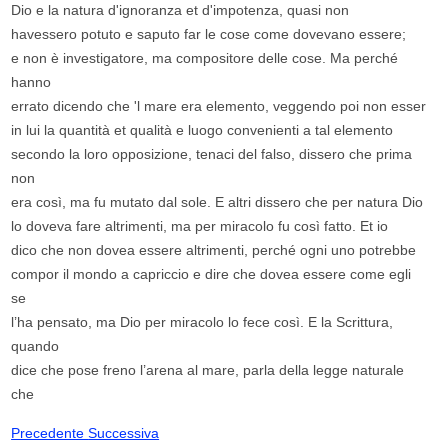
Dio e la natura d'ignoranza et d'impotenza, quasi non
havessero potuto e saputo far le cose come dovevano essere;
e non è investigatore, ma compositore delle cose. Ma perché
hanno
errato dicendo che 'l mare era elemento, veggendo poi non esser
in lui la quantità et qualità e luogo convenienti a tal elemento
secondo la loro opposizione, tenaci del falso, dissero che prima
non
era così, ma fu mutato dal sole. E altri dissero che per natura Dio
lo doveva fare altrimenti, ma per miracolo fu così fatto. Et io
dico che non dovea essere altrimenti, perché ogni uno potrebbe
compor il mondo a capriccio e dire che dovea essere come egli
se
l’ha pensato, ma Dio per miracolo lo fece così. E la Scrittura,
quando
dice che pose freno l’arena al mare, parla della legge naturale
che
Precedente
Successiva