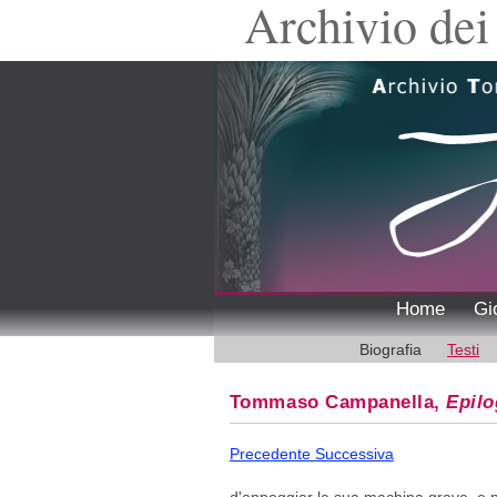
Archivio dei 
Home
Gi
Biografia
Testi
Tommaso Campanella,
Epil
Precedente
Successiva
d'appoggiar la sua machina grave, e pe