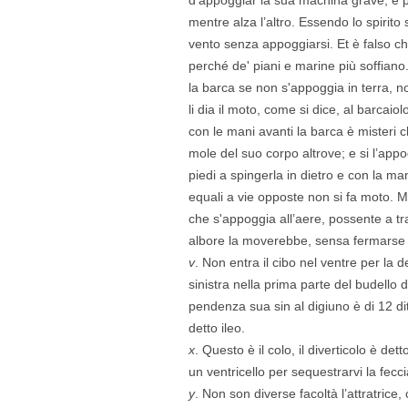
mentre alza l’altro. Essendo lo spirit
vento senza appoggiarsi. Et è falso ch
perché de' piani e marine più soffian
la barca se non s'appoggia in terra, n
li dia il moto, come si dice, al barcai
con le mani avanti la barca è misteri c
mole del suo corpo altrove; e si l’appo
piedi a spingerla in dietro e con la ma
equali a vie opposte non si fa moto. 
che s'appoggia all’aere, possente a tr
albore la moverebbe, sensa fermarse 
v
. Non entra il cibo nel ventre per la d
sinistra nella prima parte del budello
pendenza sua sin al digiuno è di 12 di
detto ileo.
x
. Questo è il colo, il diverticolo è dett
un ventricello per sequestrarvi la fecci
y
. Non son diverse facoltà l’attratrice,