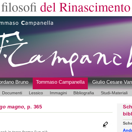
filosofi
del Rinascimento
ordano Bruno
Tommaso Campanella
Giulio Cesare Van
Documenti
Lessico
Immagini
Bibliografia
Studi-Materiali
ogo magno
, p. 365
Sch
bib
Sche
And
rò in terra ferma l’un piè