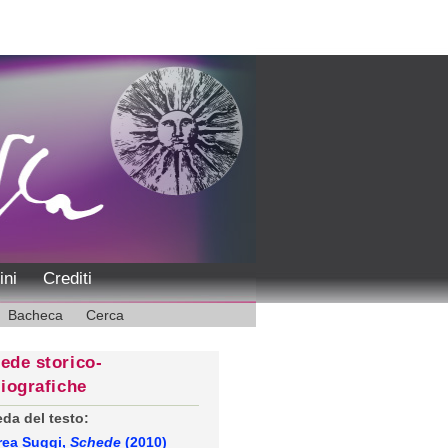
ini
Crediti
Bacheca
Cerca
ede storico-
liografiche
da del testo:
rea Suggi,
Schede
(2010)