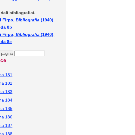
riali bibliografici:
i Firpo,
Bibliografia
(1940),
eda 8b
i Firpo,
Bibliografia
(1940),
eda 8e
ice
na 181
na 182
na 183
na 184
na 185
na 186
na 187
na 188