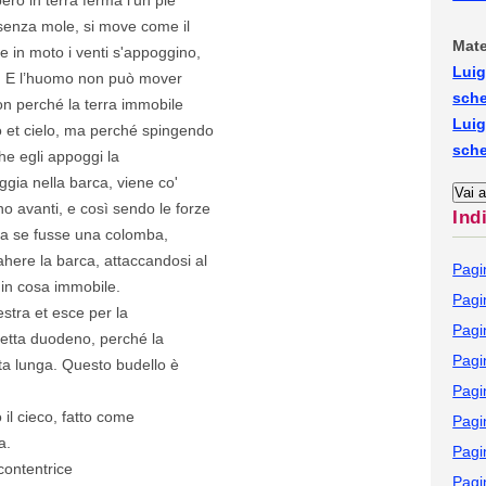
o senza mole, si move come il
Mate
e in moto i venti s'appoggino,
Luig
o. E l’huomo non può mover
sch
on perché la terra immobile
Luig
olo et cielo, ma perché spingendo
sch
he egli appoggi la
ggia nella barca, viene co'
no avanti, e così sendo le forze
Ind
Ma se fusse una colomba,
ahere la barca, attaccandosi al
Pagi
in cosa immobile.
Pagi
estra et esce per la
Pagi
 detta duodeno, perché la
Pagi
ta lunga. Questo budello è
Pagi
o il cieco, fatto come
Pagi
a.
Pagi
 contentrice
Pagi