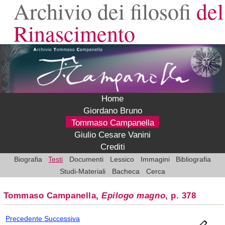
Archivio dei filosofi
del
Rinascimento
Home
Giordano Bruno
Tommaso Campanella
Giulio Cesare Vanini
Crediti
Biografia
Testi
Documenti
Lessico
Immagini
Bibliografia
Studi-Materiali
Bacheca
Cerca
Tommaso Campanella,
Epilogo magno
, p. 378
Precedente
Successiva