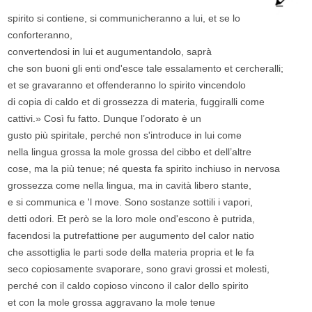
spirito si contiene, si communicheranno a lui, et se lo
conforteranno,
convertendosi in lui et augumentandolo, saprà
che son buoni gli enti ond'esce tale essalamento et cercheralli;
et se gravaranno et offenderanno lo spirito vincendolo
di copia di caldo et di grossezza di materia, fuggiralli come
cattivi.» Così fu fatto. Dunque l’odorato è un
gusto più spiritale, perché non s'introduce in lui come
nella lingua grossa la mole grossa del cibbo et dell’altre
cose, ma la più tenue; né questa fa spirito inchiuso in nervosa
grossezza come nella lingua, ma in cavità libero stante,
e si communica e 'l move. Sono sostanze sottili i vapori,
detti odori. Et però se la loro mole ond'escono è putrida,
facendosi la putrefattione per augumento del calor natio
che assottiglia le parti sode della materia propria et le fa
seco copiosamente svaporare, sono gravi grossi et molesti,
perché con il caldo copioso vincono il calor dello spirito
et con la mole grossa aggravano la mole tenue