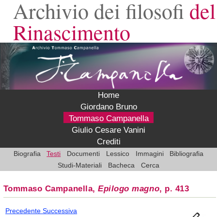
Archivio dei filosofi
del
Rinascimento
Home
Giordano Bruno
Tommaso Campanella
Giulio Cesare Vanini
Crediti
Biografia
Testi
Documenti
Lessico
Immagini
Bibliografia
Studi-Materiali
Bacheca
Cerca
Tommaso Campanella,
Epilogo magno
, p. 413
Precedente
Successiva