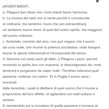
[AVVERTIMENTI.
a
. Pitagora ben disse che i moti celesti fanno harmonia.
b
. La musica del cielo non si sente perché è connaturale
et ordinaria, ma sentemo i tuoni che son estraordinarij;
né sentiamo suono minor di quel del nostro spirito, ma maggiore
del suono ordinario.
c
. Aristotele, convinto del vero, non può negare che il suono
sia cosa reale, che muove la potenza ascoltativa: onde bisogna
lasciar le specie intenzionali et l’incorporeità del senso.
d
. Damone col canto sanò gli ebbri, e Pitagora i pazzi: perché
movendo lo spirito loro con maestria, lo dissciolgevano da i moti
temerarij e purgavano da vapor malo. Timotheo induceva qual
passione <volesse col canto>. Et in Puglia il suono sana i
morsicati
dalla tarantola, i quali si dilettano di quel suono che li muove a
proporzione del loro affetto, et agitandosi con balli sudano e
sanano.
E risentendolo poi si ricordano di quella passione e tornano al