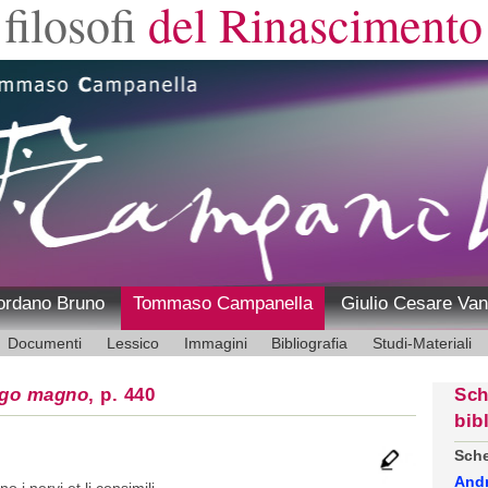
filosofi
del Rinascimento
ordano Bruno
Tommaso Campanella
Giulio Cesare Van
Documenti
Lessico
Immagini
Bibliografia
Studi-Materiali
ogo magno
, p. 440
Sch
bib
Sche
And
o i nervi et li consimili,