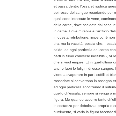
et passa dentro l’ossa et nudrica quest
poi rosse del sangue resudando per me
quali sono intessute le vene, caminano
della carne, dove scaldate dal sangue 
in carne. Dove mirabile è l’artificio dell
in questa retributione, imperoché non 
tira, ma la vacuità, poscia che, - essa
caldo, da ogni particella del corpo co
parti in fumo converse invisibile -, vi
che si vuol empire. Et in quell’ultima 
ancho fuori le fuligini di esso sangue
viene a svaporare in parti sottili et bia
rassodate si convertono in assogna et
ad ogni particella accorrendo il nutrim
quello ch'essala, sempre si venga a
figura. Ma quando accorre tanto ch'ell
in sostanza per debolezza propria o s
nutrimento, si varia la figura facendos