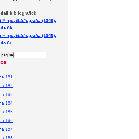
riali bibliografici:
i Firpo,
Bibliografia
(1940),
eda 8b
i Firpo,
Bibliografia
(1940),
eda 8e
ice
na 181
na 182
na 183
na 184
na 185
na 186
na 187
na 188