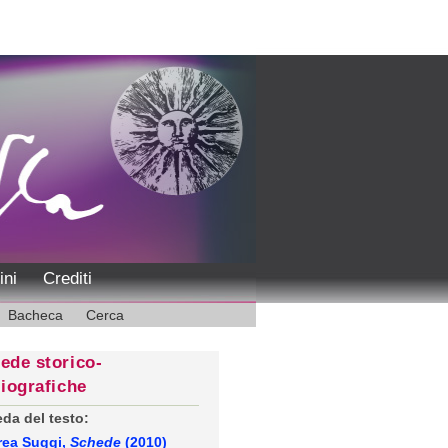
ini
Crediti
Bacheca
Cerca
ede storico-
liografiche
da del testo:
rea Suggi,
Schede
(2010)