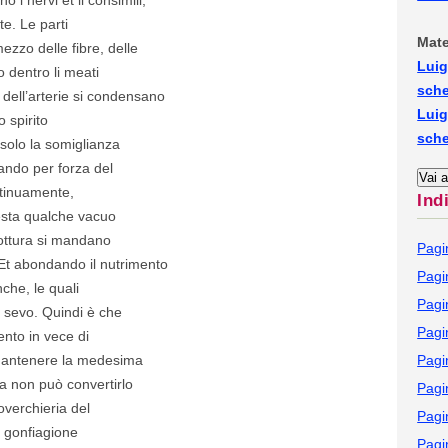
e. Le parti
Mate
zzo delle fibre, delle
Luig
 dentro li meati
sch
dell’arterie si condensano
Luig
o spirito
sch
solo la somiglianza
lando per forza del
ntinuamente,
Ind
 resta qualche vacuo
cottura si mandano
Pagi
. Et abondando il nutrimento
Pagi
nche, le quali
Pagi
 sevo. Quindi è che
Pagi
ento in vece di
 mantenere la medesima
Pagi
a non può convertirlo
Pagi
overchieria del
Pagi
i gonfiagione
Pagi