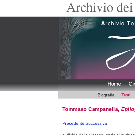
Archivio dei 
Home
Gi
Biografia
Testi
Tommaso Campanella,
Epil
Precedente
Successiva
si divide dalla viscosa, onde si nudrican