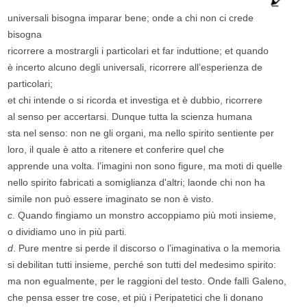
universali bisogna imparar bene; onde a chi non ci crede
bisogna
ricorrere a mostrargli i particolari et far induttione; et quando
è incerto alcuno degli universali, ricorrere all’esperienza de
particolari;
et chi intende o si ricorda et investiga et è dubbio, ricorrere
al senso per accertarsi. Dunque tutta la scienza humana
sta nel senso: non ne gli organi, ma nello spirito sentiente per
loro, il quale è atto a ritenere et conferire quel che
apprende una volta. l’imagini non sono figure, ma moti di quelle
nello spirito fabricati a somiglianza d'altri; laonde chi non ha
simile non può essere imaginato se non è visto.
c
. Quando fingiamo un monstro accoppiamo più moti insieme,
o dividiamo uno in più parti.
d
. Pure mentre si perde il discorso o l’imaginativa o la memoria
si debilitan tutti insieme, perché son tutti del medesimo spirito:
ma non egualmente, per le raggioni del testo. Onde fallì Galeno,
che pensa esser tre cose, et più i Peripatetici che li donano