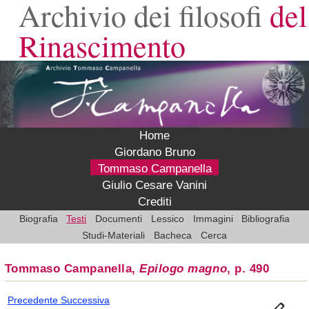
Archivio dei filosofi
del
Rinascimento
Home
Giordano Bruno
Tommaso Campanella
Giulio Cesare Vanini
Crediti
Biografia
Testi
Documenti
Lessico
Immagini
Bibliografia
Studi-Materiali
Bacheca
Cerca
Tommaso Campanella,
Epilogo magno
, p. 490
Precedente
Successiva