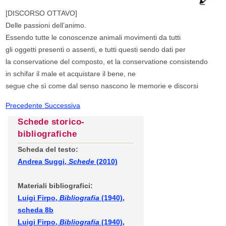
[DISCORSO OTTAVO]
Delle passioni dell’animo.
Essendo tutte le conoscenze animali movimenti da tutti
gli oggetti presenti o assenti, e tutti questi sendo dati per
la conservatione del composto, et la conservatione consistendo
in schifar il male et acquistare il bene, ne
segue che sì come dal senso nascono le memorie e discorsi
Precedente
Successiva
Schede storico-
bibliografiche
Scheda del testo:
Andrea Suggi,
Schede
(2010)
Materiali bibliografici:
Luigi Firpo,
Bibliografia
(1940),
scheda 8b
Luigi Firpo,
Bibliografia
(1940),