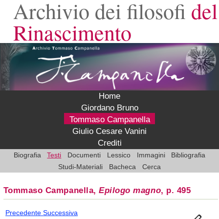
Archivio dei filosofi
del
Rinascimento
Home
Giordano Bruno
Tommaso Campanella
Giulio Cesare Vanini
Crediti
Biografia
Testi
Documenti
Lessico
Immagini
Bibliografia
Studi-Materiali
Bacheca
Cerca
Tommaso Campanella,
Epilogo magno
, p. 495
Precedente
Successiva