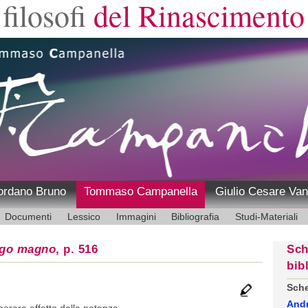
filosofi
del Rinascimento
ordano Bruno
Tommaso Campanella
Giulio Cesare Van
Documenti
Lessico
Immagini
Bibliografia
Studi-Materiali
ogo magno
, p. 516
Sch
bib
Sche
And
erare effetto della potenza