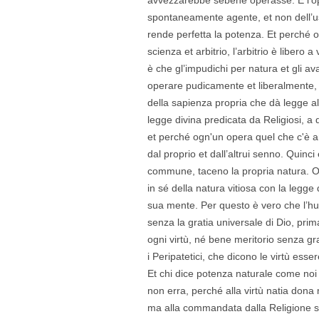
spontaneamente agente, et non dell’u
rende perfetta la potenza. Et perché o
scienza et arbitrio, l’arbitrio è libero 
è che gl’impudichi per natura et gli a
operare pudicamente et liberalmente, 
della sapienza propria che dà legge all
legge divina predicata da Religiosi, a
et perché ogn'un opera quel che c'è 
dal proprio et dall’altrui senno. Quinci
commune, taceno la propria natura. O
in sé della natura vitiosa con la legge 
sua mente. Per questo è vero che l’
senza la gratia universale di Dio, pri
ogni virtù, né bene meritorio senza gr
i Peripatetici, che dicono le virtù esse
Et chi dice potenza naturale come noi i
non erra, perché alla virtù natia dona 
ma alla commandata dalla Religione so