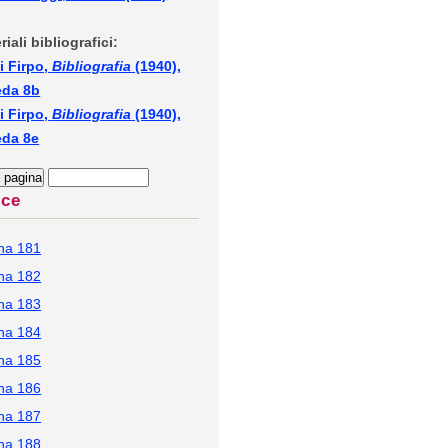
riali bibliografici:
i Firpo,
Bibliografia
(1940),
eda 8b
i Firpo,
Bibliografia
(1940),
eda 8e
ice
na 181
na 182
na 183
na 184
na 185
na 186
na 187
na 188