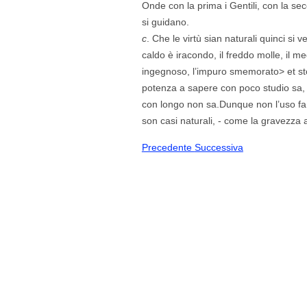
Onde con la prima i Gentili, con la sec
si guidano.
c
. Che le virtù sian naturali quinci si v
caldo è iracondo, il freddo molle, il m
ingegnoso, l’impuro smemorato> et stol
potenza a sapere con poco studio sa, 
con longo non sa.Dunque non l’uso fa le 
son casi naturali, - come la gravezza 
Precedente
Successiva