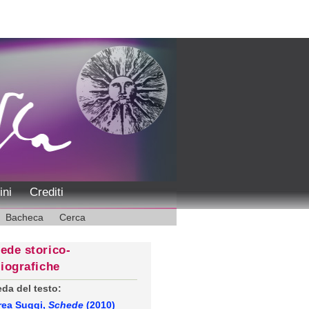
ini
Crediti
Bacheca
Cerca
ede storico-
liografiche
da del testo:
rea Suggi,
Schede
(2010)