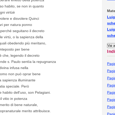
so habito, se non in quanto
Mate
gni virtùè
Luig
a volere e disvolere.Quinci
sch
vari per natura ponno
Luig
perché seguitano il decreto
sch
e virtù, o la sapienza della
 quali obedendo più meritano,
anteposto per bene
Ind
 è che, legendo il decreto
nde s. Paulo sentìa la repugnanza
Pagi
divina infusa nella
Pagi
huomo non può oprar bene
Pagi
ma sapienza illuminante
Pagi
atia speciale. Però
re habito dell’uso, son Pelagiani.
Pagi
l vitio in potenza
Pagi
merito di bene naturale,
Pagi
pranaturale merito attribuisce.
Pagi