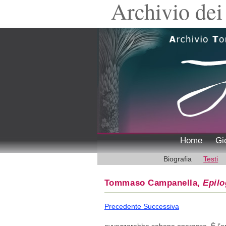
Archivio dei 
Home
Gi
Biografia
Testi
Tommaso Campanella,
Epil
Precedente
Successiva
avvezzarebbe sebene operasse. È l’op