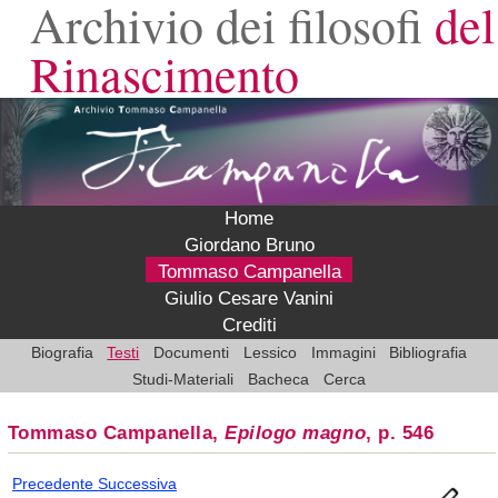
Archivio dei filosofi
del
Rinascimento
Home
Giordano Bruno
Tommaso Campanella
Giulio Cesare Vanini
Crediti
Biografia
Testi
Documenti
Lessico
Immagini
Bibliografia
Studi-Materiali
Bacheca
Cerca
Tommaso Campanella,
Epilogo magno
, p. 546
Precedente
Successiva