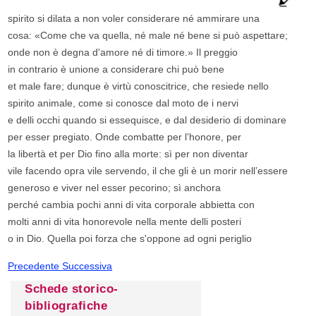
spirito si dilata a non voler considerare né ammirare una
cosa: «Come che va quella, né male né bene si può aspettare;
onde non è degna d'amore né di timore.» Il preggio
in contrario è unione a considerare chi può bene
et male fare; dunque è virtù conoscitrice, che resiede nello
spirito animale, come si conosce dal moto de i nervi
e delli occhi quando si essequisce, e dal desiderio di dominare
per esser pregiato. Onde combatte per l’honore, per
la libertà et per Dio fino alla morte: sì per non diventar
vile facendo opra vile servendo, il che gli è un morir nell’essere
generoso e viver nel esser pecorino; sì anchora
perché cambia pochi anni di vita corporale abbietta con
molti anni di vita honorevole nella mente delli posteri
o in Dio. Quella poi forza che s'oppone ad ogni periglio
Precedente
Successiva
Schede storico-
bibliografiche