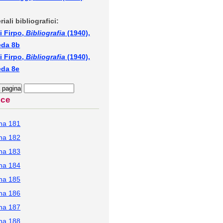
riali bibliografici:
i Firpo,
Bibliografia
(1940),
eda 8b
i Firpo,
Bibliografia
(1940),
eda 8e
ice
na 181
na 182
na 183
na 184
na 185
na 186
na 187
na 188