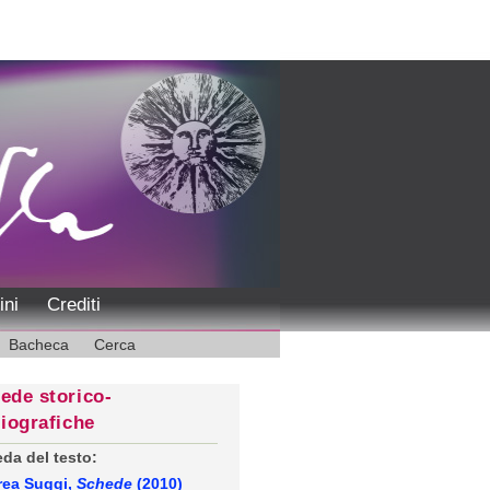
ini
Crediti
Bacheca
Cerca
ede storico-
liografiche
da del testo:
rea Suggi,
Schede
(2010)