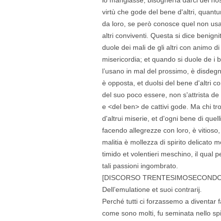
virtù che gode del bene d'altri, quant
da loro, se però conosce quel non usar
altri conviventi. Questa si dice benigni
duole dei mali de gli altri con animo di
misericordia; et quando si duole de i b
l’usano in mal del prossimo, è disdegn
è opposta, et duolsi del bene d'altri 
del suo poco essere, non s'attrista de
e <del ben> de cattivi gode. Ma chi tro
d'altrui miserie, et d'ogni bene di quel
facendo allegrezze con loro, è vitioso,
malitia è mollezza di spirito delicato mo
timido et volentieri meschino, il qual p
tali passioni ingombrato.
[DISCORSO TRENTESIMOSECONDO
Dell’emulatione et suoi contrarij.
Perché tutti ci forzassemo a diventar f
come sono molti, fu seminata nello spir