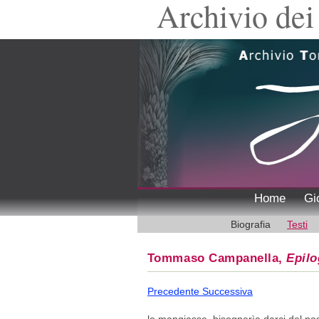
Archivio dei 
Home
Gi
Biografia
Testi
Tommaso Campanella,
Epil
Precedente
Successiva
lo mangiasse, bisognerìa darci del nos