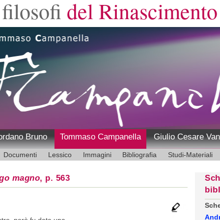
filosofi
del Rinascimento
ordano Bruno
Tommaso Campanella
Giulio Cesare Van
Documenti
Lessico
Immagini
Bibliografia
Studi-Materiali
ogo magno
, p. 563
Sch
bib
Sche
And
tro, però fu data una