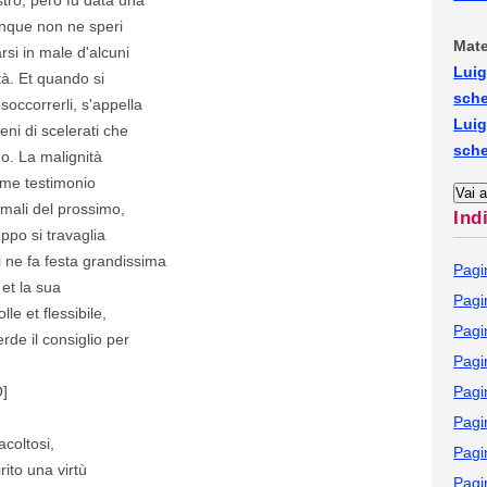
unque non ne speri
Mate
si in male d'alcuni
Luig
tà. Et quando si
sch
 soccorrerli, s'appella
Luig
eni di scelerati che
sch
o. La malignità
come testimonio
 mali del prossimo,
Ind
ppo si travaglia
li ne fa festa grandissima
Pagi
 et la sua
Pagi
lle et flessibile,
Pagi
erde il consiglio per
Pagi
]
Pagi
Pagi
acoltosi,
Pagi
ito una virtù
Pagi