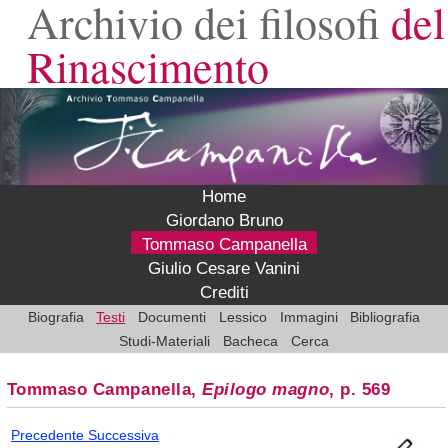
Archivio dei filosofi
del
Rinascimento
Home
Giordano Bruno
Tommaso Campanella
Giulio Cesare Vanini
Crediti
Biografia
Testi
Documenti
Lessico
Immagini
Bibliografia
Studi-Materiali
Bacheca
Cerca
Tommaso Campanella,
Epilogo magno
, p. 569
Precedente
Successiva