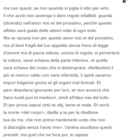
ma non questi, se non quando si piglia il vitio per virtù.
Il che acciò non avvenga ti darò regole infallibili: guarda
(dicendo) nell’amor mio et del prossimo, perché questo
affetto sarà guida delle attioni rette di ogni ente.
Ma se oprarai non per questo amor mio et del prossimo,
ma di beni fragili del tuo appetito senza freno di legge
d'amore ma di paura odiosa, uscirai di regola, si perverterà
la natura, sarai schiava della parte inferiore, et quella
sarà schiava del corpo che si distemprarà, ribellandosi il
più et manco caldo con varie infermità, li spiriti saranno
impuri fuliginosi grossi et gli organi mal formati. Et
pero diventerai ignorante per loro, et raro avverrà che
fiano lucidi puri et mediocri, simili all’Idea mia del tutto.
Et per prova saprai virtù et vitij, bene et male. Et verrà
la morte <del corpo>, ribelle a te per la ribellione
tua da me, ché non potrai mantenerlo unito che non
si discioglia senza l’aiuto mio». l’anima ascoltava questi
precetti: ma quel che ne fece poi, lo sapete.