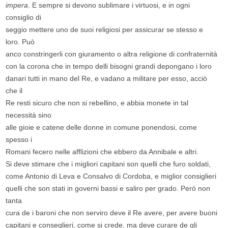
impera
. E sempre si devono sublimare i virtuosi, e in ogni
consiglio di
seggio mettere uno de suoi religiosi per assicurar se stesso e
loro. Può
anco constringerli con giuramento o altra religione di confraternità
con la corona che in tempo delli bisogni grandi depongano i loro
danari tutti in mano del Re, e vadano a militare per esso, acciò
che il
Re resti sicuro che non si rebellino, e abbia monete in tal
necessità sino
alle gioie e catene delle donne in comune ponendosi, come
spesso i
Romani fecero nelle afflizioni che ebbero da Annibale e altri.
Si deve stimare che i migliori capitani son quelli che furo soldati,
come Antonio di Leva e Consalvo di Cordoba, e miglior consiglieri
quelli che son stati in governi bassi e saliro per grado. Però non
tanta
cura de i baroni che non serviro deve il Re avere, per avere buoni
capitani e conseglieri, come si crede, ma deve curare de gli