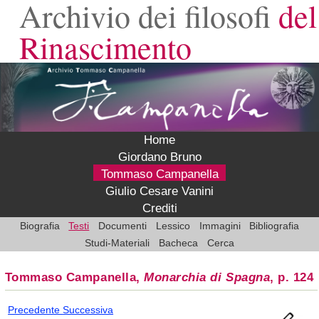
Archivio dei filosofi
del
Rinascimento
Home
Giordano Bruno
Tommaso Campanella
Giulio Cesare Vanini
Crediti
Biografia
Testi
Documenti
Lessico
Immagini
Bibliografia
Studi-Materiali
Bacheca
Cerca
Tommaso Campanella,
Monarchia di Spagna
, p. 124
Precedente
Successiva