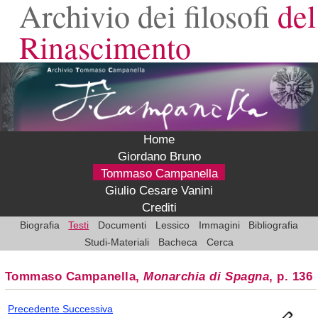
Archivio dei filosofi
del
Rinascimento
Home
Giordano Bruno
Tommaso Campanella
Giulio Cesare Vanini
Crediti
Biografia
Testi
Documenti
Lessico
Immagini
Bibliografia
Studi-Materiali
Bacheca
Cerca
Tommaso Campanella,
Monarchia di Spagna
, p. 136
Precedente
Successiva