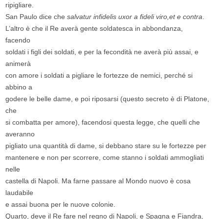
ripigliare.
San Paulo dice che
salvatur infidelis uxor a fideli viro,
et e contra
.
L’altro è che il Re averà gente soldatesca in abbondanza,
facendo
soldati i figli dei soldati, e per la fecondità ne averà più assai, e
animerà
con amore i soldati a pigliare le fortezze de nemici, perché si
abbino a
godere le belle dame, e poi riposarsi (questo secreto è di Platone,
che
si combatta per amore), facendosi questa legge, che quelli che
averanno
pigliato una quantità di dame, si debbano stare su le fortezze per
mantenere e non per scorrere, come stanno i soldati ammogliati
nelle
castella di Napoli. Ma farne passare al Mondo nuovo è cosa
laudabile
e assai buona per le nuove colonie.
Quarto, deve il Re fare nel regno di Napoli, e Spagna e Fiandra,