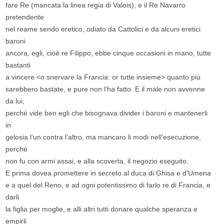
fare Re (mancata la linea regia di Valois), e il Re Navarro
pretendente
nel reame sendo eretico, odiato da Cattolici e da alcuni eretici
baroni
ancora, egli, cioè re Filippo, ebbe cinque occasioni in mano, tutte
bastanti
a vincere <o snervare la Francia: or tutte insieme> quanto più
sarebbero bastate, e pure non l’ha fatto. E il male non avvenne
da lui,
perché vide ben egli che bisognava divider i baroni e mantenerli
in
gelosia l’un contra l’altro, ma mancaro li modi nell’esecuzione,
perché
non fu con armi assai, e alla scoverta, il negozio eseguito.
E prima dovea promettere in secreto al duca di Ghisa e d’Umena
e a quel del Reno, e ad ogni potentissimo di farlo re di Francia, e
darli
la figlia per moglie, e alli altri tutti donare qualche speranza e
empirli