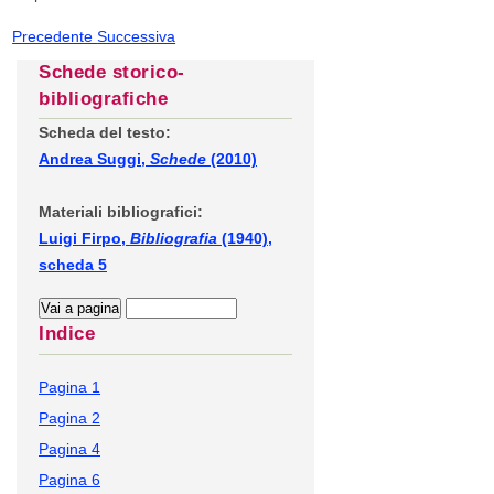
Precedente
Successiva
Schede storico-
bibliografiche
Scheda del testo:
Andrea Suggi,
Schede
(2010)
Materiali bibliografici:
Luigi Firpo,
Bibliografia
(1940),
scheda 5
Indice
Pagina 1
Pagina 2
Pagina 4
Pagina 6