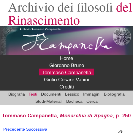
Archivio dei filosofi
del
Rinascimento
Home
Giordano Bruno
Tommaso Campanella
Giulio Cesare Vanini
Crediti
Biografia
Testi
Documenti
Lessico
Immagini
Bibliografia
Studi-Materiali
Bacheca
Cerca
Tommaso Campanella,
Monarchia di Spagna
, p. 250
Precedente
Successiva