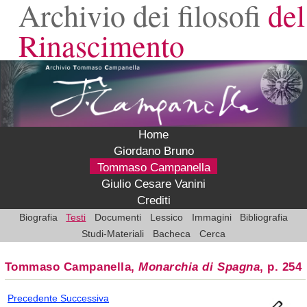
Archivio dei filosofi
del
Rinascimento
Home
Giordano Bruno
Tommaso Campanella
Giulio Cesare Vanini
Crediti
Biografia
Testi
Documenti
Lessico
Immagini
Bibliografia
Studi-Materiali
Bacheca
Cerca
Tommaso Campanella,
Monarchia di Spagna
, p. 254
Precedente
Successiva