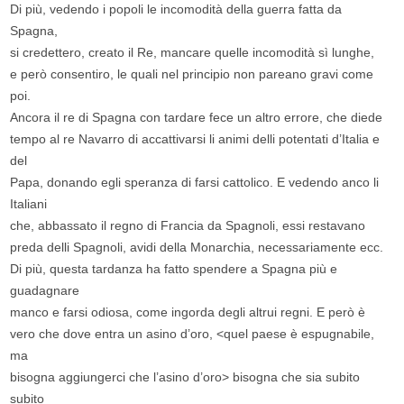
Di più, vedendo i popoli le incomodità della guerra fatta da
Spagna,
si credettero, creato il Re, mancare quelle incomodità sì lunghe,
e però consentiro, le quali nel principio non pareano gravi come
poi.
Ancora il re di Spagna con tardare fece un altro errore, che diede
tempo al re Navarro di accattivarsi li animi delli potentati d’Italia e
del
Papa, donando egli speranza di farsi cattolico. E vedendo anco li
Italiani
che, abbassato il regno di Francia da Spagnoli, essi restavano
preda delli Spagnoli, avidi della Monarchia, necessariamente ecc.
Di più, questa tardanza ha fatto spendere a Spagna più e
guadagnare
manco e farsi odiosa, come ingorda degli altrui regni. E però è
vero che dove entra un asino d’oro, <quel paese è espugnabile,
ma
bisogna aggiungerci che l’asino d’oro> bisogna che sia subito
subito