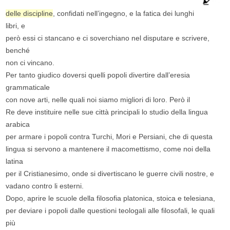
delle discipline
, confidati nell’ingegno, e la fatica dei lunghi
libri, e
però essi ci stancano e ci soverchiano nel disputare e scrivere,
benché
non ci vincano.
Per tanto giudico doversi quelli popoli divertire dall’eresia
grammaticale
con nove arti, nelle quali noi siamo migliori di loro. Però il
Re deve instituire nelle sue città principali lo studio della lingua
arabica
per armare i popoli contra Turchi, Mori e Persiani, che di questa
lingua si servono a mantenere il macomettismo, come noi della
latina
per il Cristianesimo, onde si divertiscano le guerre civili nostre, e
vadano contro li esterni.
Dopo, aprire le scuole della filosofia platonica, stoica e telesiana,
per deviare i popoli dalle questioni teologali alle filosofali, le quali
più