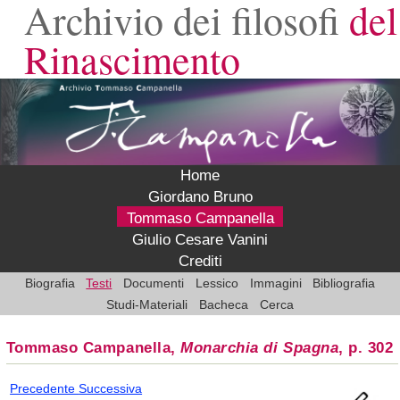
Archivio dei filosofi
del
Rinascimento
Home
Giordano Bruno
Tommaso Campanella
Giulio Cesare Vanini
Crediti
Biografia
Testi
Documenti
Lessico
Immagini
Bibliografia
Studi-Materiali
Bacheca
Cerca
Tommaso Campanella,
Monarchia di Spagna
, p. 302
Precedente
Successiva