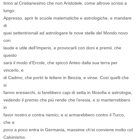
tirino al Cristianesimo che non Aristotele, come altrove scrissi a
lungo.
Appresso, aprir le scuole matematiche e astrologiche, e mandare
di
quei settentrionali ad astrologare le nove stelle del Mondo novo
con
laude e utile dell’Imperio, e provocarli con doni e premii, che
questo
sarà il modo d’Ercole, che spiccò Anteo dalla sua terra per
vincerlo, e
di Cadmo, che portò le lettere in Beozia, e vinse. Così quelli che
si
fanno eresiarchi, si farebbero capi di setta in filosofia e astrologia,
vedendo il premio che più rende che l’eresia, e si manterrebbero
in
favor nostro e contra nemici, e si armarebbero contro il Turco,
che a
poco a poco entra in Germania, massime ch’ei conviene molto col
Calvinismo.