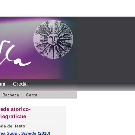
ini
Crediti
Bacheca
Cerca
ede storico-
liografiche
da del testo:
rea Suggi,
Schede
(2010)