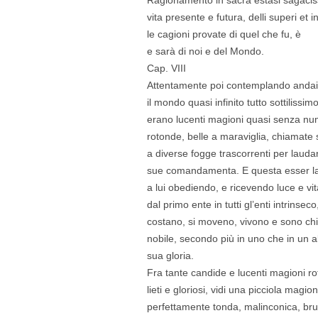
vita presente e futura, delli superi et in
le cagioni provate di quel che fu, è
e sarà di noi e del Mondo.
Cap. VIII
Attentamente poi contemplando andai i
il mondo quasi infinito tutto sottilissim
erano lucenti magioni quasi senza nume
rotonde, belle a maraviglia, chiamate st
a diverse fogge trascorrenti per laudar 
sue comandamenta. E questa esser la fel
a lui obediendo, e ricevendo luce e v
dal primo ente in tutti gl’enti intrinseco, 
costano, si moveno, vivono e sono chi
nobile, secondo più in uno che in un a
sua gloria.
Fra tante candide e lucenti magioni rot
lieti e gloriosi, vidi una picciola magi
perfettamente tonda, malinconica, br