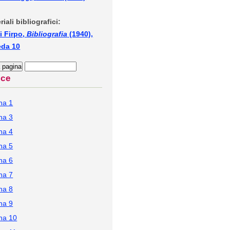
riali bibliografici:
i Firpo,
Bibliografia
(1940),
eda 10
ice
na 1
na 3
na 4
na 5
na 6
na 7
na 8
na 9
na 10