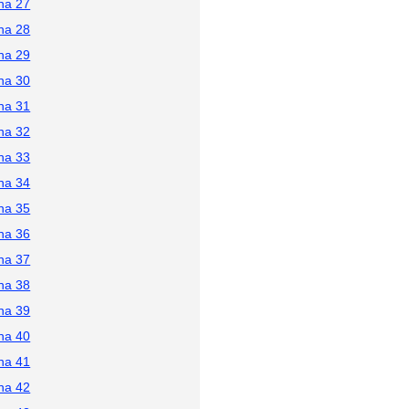
na 27
na 28
na 29
na 30
na 31
na 32
na 33
na 34
na 35
na 36
na 37
na 38
na 39
na 40
na 41
na 42