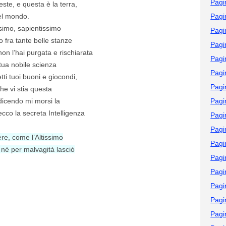
Pagi
este, e questa è la terra,
el mondo.
Pagi
simo, sapientissimo
Pagi
 fra tante belle stanze
Pagi
n l’hai purgata e rischiarata
Pagi
 tua nobile scienza
Pagi
tti tuoi buoni e giocondi,
Pagi
e vi stia questa
dicendo mi morsi la
Pagi
cco la secreta Intelligenza
Pagi
Pagi
re, come l’Altissimo
Pagi
né per malvagità lasciò
Pagi
Pagi
Pagi
Pagi
Pagi