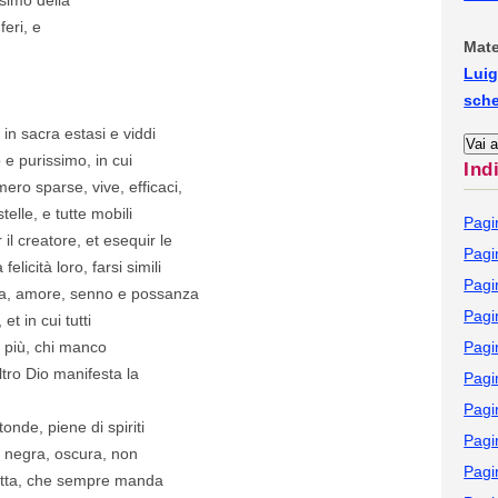
feri, e
Mate
Luig
sch
n sacra estasi e viddi
o e purissimo, in cui
Ind
ro sparse, vive, efficaci,
elle, e tutte mobili
Pagi
il creatore, et esequir le
Pagi
icità loro, farsi simili
Pagi
ita, amore, senno e possanza
Pagi
et in cui tutti
 più, chi manco
Pagi
ltro Dio manifesta la
Pagi
Pagi
onde, piene di spiriti
Pagi
on negra, oscura, non
Pagi
utta, che sempre manda