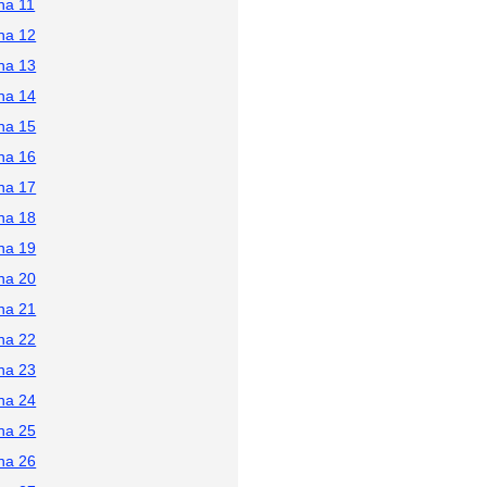
na 11
na 12
na 13
na 14
na 15
na 16
na 17
na 18
na 19
na 20
na 21
na 22
na 23
na 24
na 25
na 26