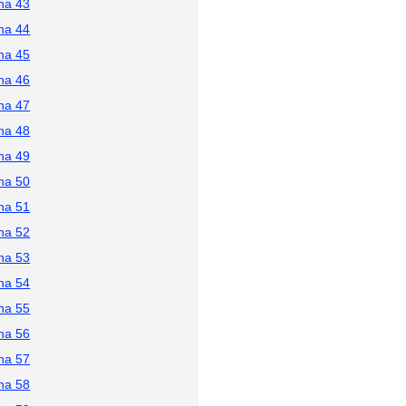
na 43
na 44
na 45
na 46
na 47
na 48
na 49
na 50
na 51
na 52
na 53
na 54
na 55
na 56
na 57
na 58