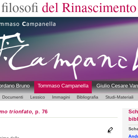
filosofi
del Rinascimento
ordano Bruno
Tommaso Campanella
Giulio Cesare Van
Documenti
Lessico
Immagini
Bibliografia
Studi-Materiali
mo trionfato
, p. 76
Sch
bib
Sche
And
simo della