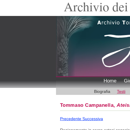
Archivio dei 
Home
Gi
Biografia
Testi
Tommaso Campanella,
Ateis
Precedente
Successiva
Ragionamento in sacra estasi sagacis