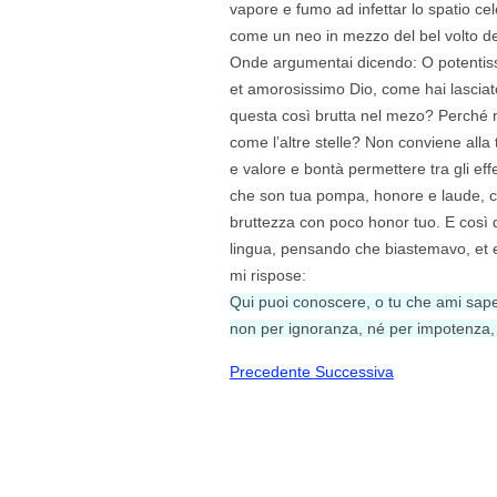
vapore e fumo ad infettar lo spatio cel
come un neo in mezzo del bel volto d
Onde argumentai dicendo: O potentis
et amorosissimo Dio, come hai lasciato
questa così brutta nel mezo? Perché no
come l’altre stelle? Non conviene alla
e valore e bontà permettere tra gli effe
che son tua pompa, honore e laude, ch
bruttezza con poco honor tuo. E così 
lingua, pensando che biastemavo, et e
mi rispose:
Qui puoi conoscere, o tu che ami sape
non per ignoranza, né per impotenza, 
Precedente
Successiva