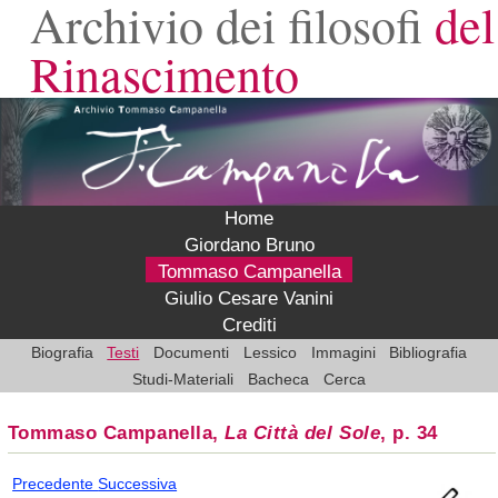
Archivio dei filosofi
del
Rinascimento
Home
Giordano Bruno
Tommaso Campanella
Giulio Cesare Vanini
Crediti
Biografia
Testi
Documenti
Lessico
Immagini
Bibliografia
Studi-Materiali
Bacheca
Cerca
Tommaso Campanella,
La Città del Sole
, p. 34
Precedente
Successiva