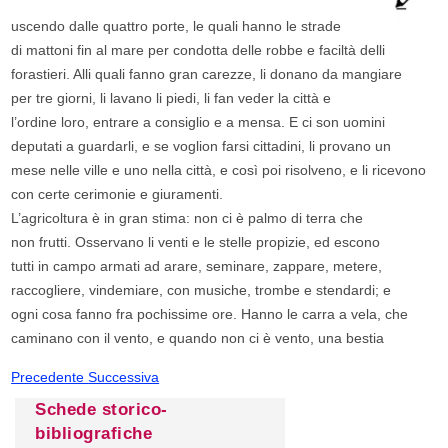
uscendo dalle quattro porte, le quali hanno le strade
di mattoni fin al mare per condotta delle robbe e faciltà delli
forastieri. Alli quali fanno gran carezze, li donano da mangiare
per tre giorni, li lavano li piedi, li fan veder la città e
l’ordine loro, entrare a consiglio e a mensa. E ci son uomini
deputati a guardarli, e se voglion farsi cittadini, li provano un
mese nelle ville e uno nella città, e così poi risolveno, e li ricevono
con certe cerimonie e giuramenti.
L’agricoltura è in gran stima: non ci è palmo di terra che
non frutti. Osservano li venti e le stelle propizie, ed escono
tutti in campo armati ad arare, seminare, zappare, metere,
raccogliere, vindemiare, con musiche, trombe e stendardi; e
ogni cosa fanno fra pochissime ore. Hanno le carra a vela, che
caminano con il vento, e quando non ci è vento, una bestia
Precedente
Successiva
Schede storico-
bibliografiche