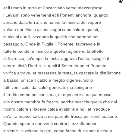
et li tirano in terra et li scacciano verso mezzogiorno;
i Levanti sono vehementi et li Ponenti anchora, quando
spirano dalla terra, ché hanno la minera del vapore
volta a noi. Ma in alcuni luoghi sono salubri questi,
in alcuni quelli, secondo la qualità che portano nel
passaggio. Onde in Puglia il Ponente, favorevole in
tutte le bande, è inimico a quella regione et fa effetto
di Scirocco, ch'empie la testa, aggrava l’udito, scioglie il
ventre, disfà l’herbe; le quali il Settentrione et Ponente
vivifica altrove, et rasserena la testa, fa cascare la distillatione
a basso, unisce il caldo a meglio digerire. Sono
tutti venti caldi dal calor generati, ma spingono
il freddo verso noi con l’aria; et ogni aere o acqua mossa
alle nostre membra fa fresco, perché scaccia quella che dal
nostro calore si faceva calda et simile a noi, et n'adduce
un'altra manco calda a noi parente fresca per continuatione.
Quando spirano due venti contrarij, azzuffandosi
insieme, si voltano in giro, come fanno due onde d'acqua