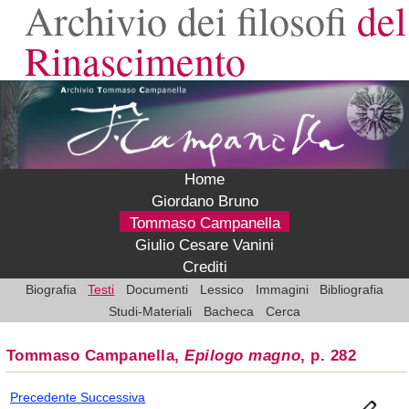
Archivio dei filosofi
del
Rinascimento
Home
Giordano Bruno
Tommaso Campanella
Giulio Cesare Vanini
Crediti
Biografia
Testi
Documenti
Lessico
Immagini
Bibliografia
Studi-Materiali
Bacheca
Cerca
Tommaso Campanella,
Epilogo magno
, p. 282
Precedente
Successiva