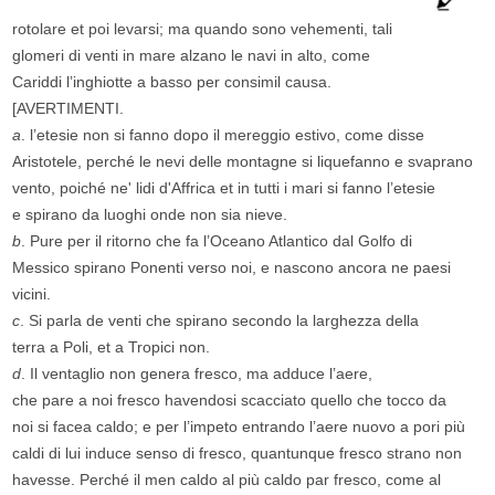
rotolare et poi levarsi; ma quando sono vehementi, tali
glomeri di venti in mare alzano le navi in alto, come
Cariddi l’inghiotte a basso per consimil causa.
[AVERTIMENTI.
a
. l’etesie non si fanno dopo il mereggio estivo, come disse
Aristotele, perché le nevi delle montagne si liquefanno e svaprano
vento, poiché ne' lidi d'Affrica et in tutti i mari si fanno l’etesie
e spirano da luoghi onde non sia nieve.
b
. Pure per il ritorno che fa l’Oceano Atlantico dal Golfo di
Messico spirano Ponenti verso noi, e nascono ancora ne paesi
vicini.
c
. Si parla de venti che spirano secondo la larghezza della
terra a Poli, et a Tropici non.
d
. Il ventaglio non genera fresco, ma adduce l’aere,
che pare a noi fresco havendosi scacciato quello che tocco da
noi si facea caldo; e per l’impeto entrando l’aere nuovo a pori più
caldi di lui induce senso di fresco, quantunque fresco strano non
havesse. Perché il men caldo al più caldo par fresco, come al