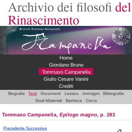
Archivio dei filosofi
del
Rinascimento
Home
Giordano Bruno
Tommaso Campanella
Giulio Cesare Vanini
Crediti
Biografia
Testi
Documenti
Lessico
Immagini
Bibliografia
Studi-Materiali
Bacheca
Cerca
Tommaso Campanella,
Epilogo magno
, p. 283
Precedente
Successiva