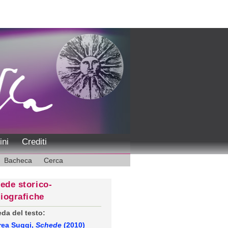
ini
Crediti
Bacheca
Cerca
ede storico-
liografiche
da del testo:
rea Suggi,
Schede
(2010)