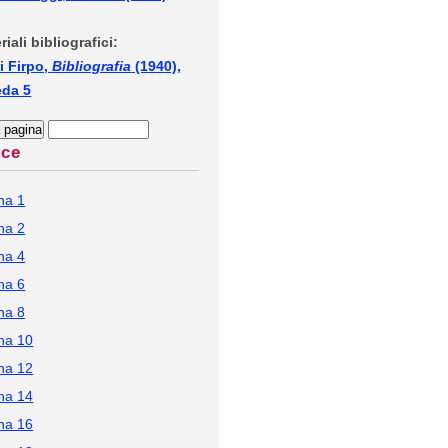
riali bibliografici:
i Firpo,
Bibliografia
(1940),
eda 5
ice
na 1
na 2
na 4
na 6
na 8
na 10
na 12
na 14
na 16