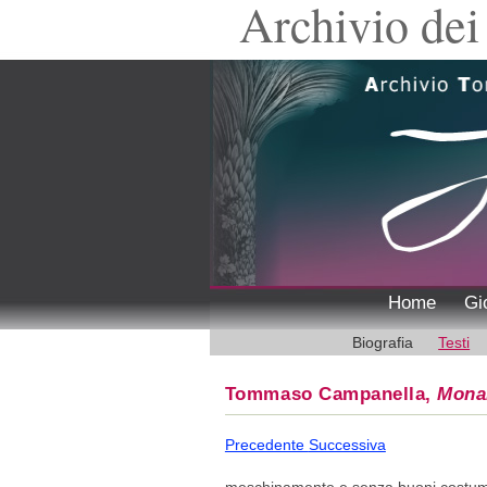
Archivio dei 
Home
Gi
Biografia
Testi
Tommaso Campanella,
Mona
Precedente
Successiva
meschinamente e senza buoni costumi 