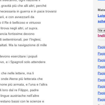
gravità più che alli altri, perché
Mate
ecessaria in guerra e in pace trovarsi
Luig
arii, e con avvezzarli da
sch
 il Re è bellicoso e virtuoso
trova negli altri,
ut supra
.
rancia fortissime devono
Ind
i settentrionali, per l’Inglesi,
tati. Ma la navigazione di mille
Pagi
Pagi
 devono esercitare i populi
Pagi
ovo, e i Spagnoli solo attendere
Pagi
che nelle lettere, ma li
Pagi
i, onde Atene più letterata che
Pagi
e più armata, e l’una e l’altra
Pagi
 loro dal re Filippo, padre
Pagi
lingue austriache nell’altre
Pagi
i restano bassi con le scienze e