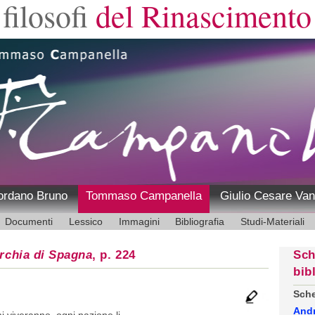
filosofi
del Rinascimento
ordano Bruno
Tommaso Campanella
Giulio Cesare Van
Documenti
Lessico
Immagini
Bibliografia
Studi-Materiali
rchia di Spagna
, p. 224
Sch
bib
Sche
And
viveranno, ogni nazione li