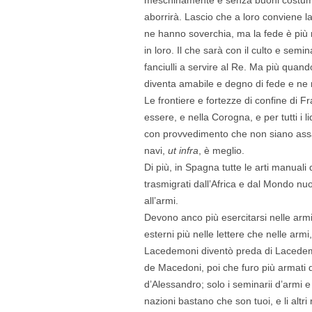
aborrirà. Lascio che a loro conviene la 
ne hanno soverchia, ma la fede è più n
in loro. Il che sarà con il culto e semin
fanciulli a servire al Re. Ma più quando
diventa amabile e degno di fede e ne ri
Le frontiere e fortezze di confine di F
essere, e nella Corogna, e per tutti i lid
con provvedimento che non siano assal
navi,
ut infra
, è meglio.
Di più, in Spagna tutte le arti manuali
trasmigrati dall’Africa e dal Mondo nu
all’armi.
Devono anco più esercitarsi nelle armi 
esterni più nelle lettere che nelle arm
Lacedemoni diventò preda di Lacedemon
de Macedoni, poi che furo più armati di
d’Alessandro; solo i seminarii d’armi e 
nazioni bastano che son tuoi, e li altr