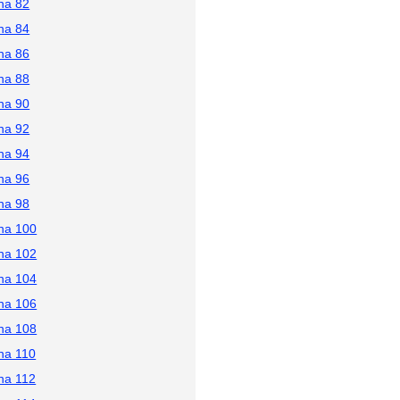
na 82
na 84
na 86
na 88
na 90
na 92
na 94
na 96
na 98
na 100
na 102
na 104
na 106
na 108
na 110
na 112