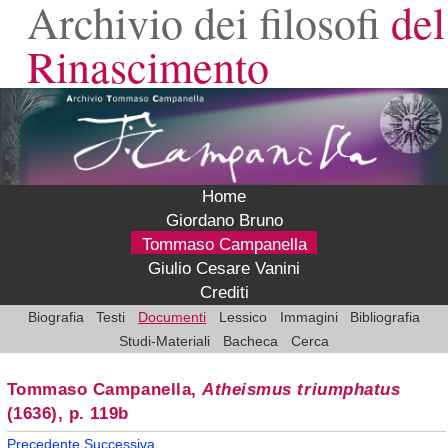
Archivio dei filosofi
del
Rinascimento
Home
Giordano Bruno
Tommaso Campanella
Giulio Cesare Vanini
Crediti
Biografia
Testi
Documenti
Lessico
Immagini
Bibliografia
Studi-Materiali
Bacheca
Cerca
Tommaso Campanella,
Atheismus triumphatus
(1636), p. 119b
Precedente
Successiva