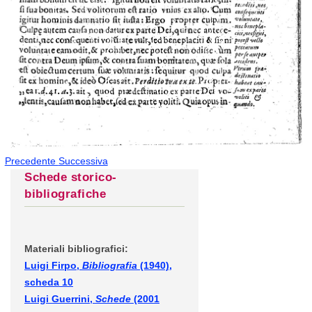
Precedente
Successiva
Schede storico-
bibliografiche
Materiali bibliografici:
Luigi Firpo,
Bibliografia
(1940),
scheda 10
Luigi Guerrini,
Schede
(2001