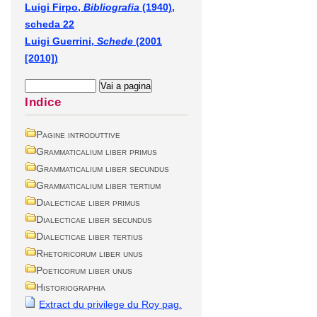
Luigi Firpo,
Bibliografia
(1940),
scheda 22
Luigi Guerrini,
Schede
(2001
[2010])
Indice
Pagine introduttive
Grammaticalium liber primus
Grammaticalium liber secundus
Grammaticalium liber tertium
Dialecticae liber primus
Dialecticae liber secundus
Dialecticae liber tertius
Rhetoricorum liber unus
Poeticorum liber unus
Historiographia
Extract du privilege du Roy pag.