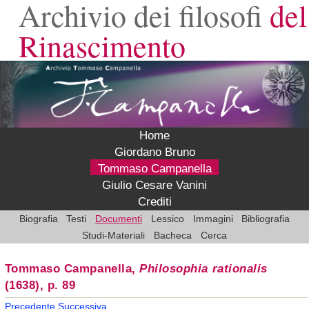
Archivio dei filosofi
del
Rinascimento
Home
Giordano Bruno
Tommaso Campanella
Giulio Cesare Vanini
Crediti
Biografia
Testi
Documenti
Lessico
Immagini
Bibliografia
Studi-Materiali
Bacheca
Cerca
Tommaso Campanella,
Philosophia rationalis
(1638), p. 89
Precedente
Successiva