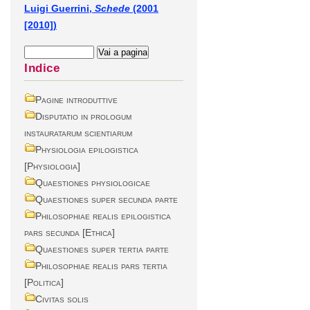
Luigi Guerrini,
Schede
(2001
[2010])
Indice
Pagine introduttive
Disputatio in prologum
instauratarum scientiarum
Physiologia epilogistica
[Physiologia]
Quaestiones physiologicae
Quaestiones super secunda parte
Philosophiae realis epilogistica
pars secunda [Ethica]
Quaestiones super tertia parte
Philosophiae realis pars tertia
[Politica]
Civitas solis