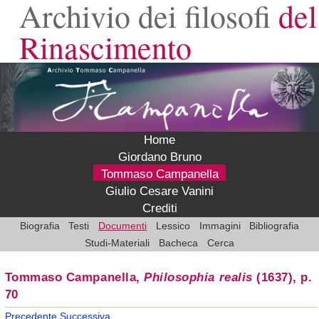
Archivio dei filosofi
del
Rinascimento
Home
Giordano Bruno
Tommaso Campanella
Giulio Cesare Vanini
Crediti
Biografia
Testi
Documenti
Lessico
Immagini
Bibliografia
Studi-Materiali
Bacheca
Cerca
Tommaso Campanella,
Philosophia realis
(1637), p.
70
Precedente
Successiva