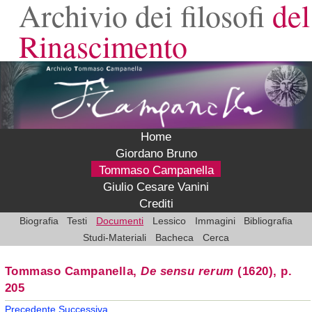
Archivio dei filosofi
del
Rinascimento
Home
Giordano Bruno
Tommaso Campanella
Giulio Cesare Vanini
Crediti
Biografia
Testi
Documenti
Lessico
Immagini
Bibliografia
Studi-Materiali
Bacheca
Cerca
Tommaso Campanella,
De sensu rerum
(1620), p.
205
Precedente
Successiva