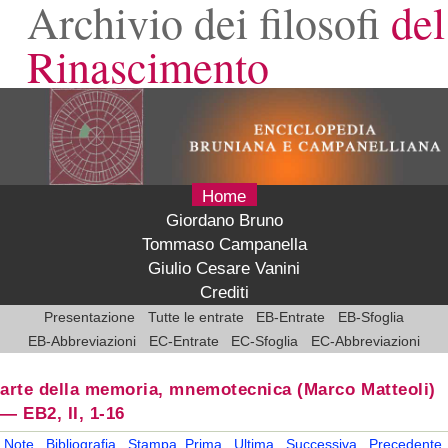
Archivio dei filosofi
del
Rinascimento
Home
Giordano Bruno
Tommaso Campanella
Giulio Cesare Vanini
Crediti
Presentazione
Tutte le entrate
EB-Entrate
EB-Sfoglia
EB-Abbreviazioni
EC-Entrate
EC-Sfoglia
EC-Abbreviazioni
arte della memoria, mnemotecnica
(Marco Matteoli)
—
EB2, II, 1-16
Note
Bibliografia
Stampa
Prima
Ultima
Successiva
Precedente