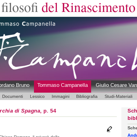
filosofi
del Rinascimento
ordano Bruno
Tommaso Campanella
Giulio Cesare Van
Documenti
Lessico
Immagini
Bibliografia
Studi-Materiali
rchia di Spagna
, p. 54
Sch
bib
Sche
And
Chiesa Romana, li priverà della