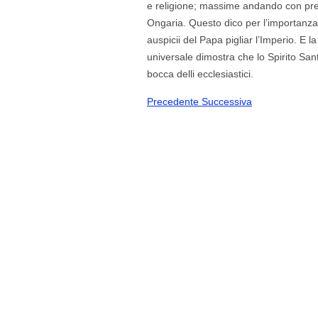
e religione; massime andando con pres
Ongaria. Questo dico per l’importanza
auspicii del Papa pigliar l’Imperio. E la
universale dimostra che lo Spirito San
bocca delli ecclesiastici.
Precedente
Successiva