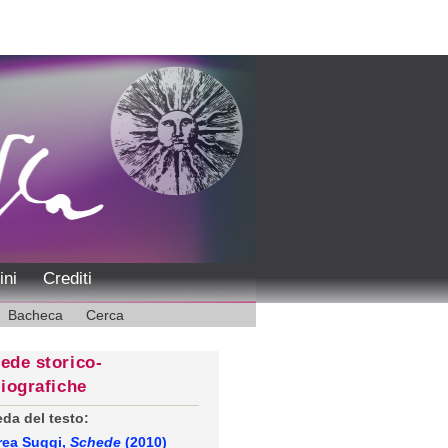
ini
Crediti
Bacheca
Cerca
ede storico-
liografiche
da del testo:
rea Suggi,
Schede
(2010)