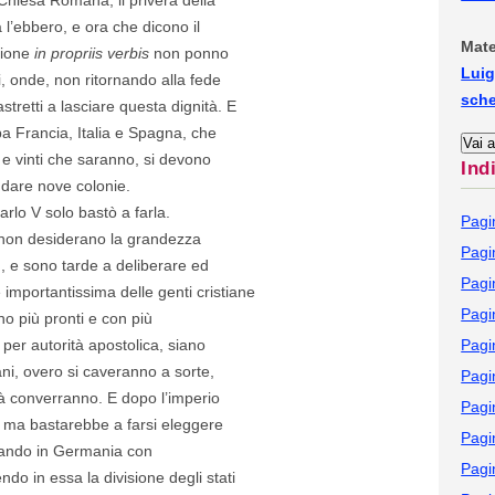
a l’ebbero, e ora che dicono il
Mate
zione
in propriis verbis
non ponno
Luig
i, onde, non ritornando alla fede
sch
astretti a lasciare questa dignità. E
a Francia, Italia e Spagna, che
e vinti che saranno, si devono
Ind
ndare nove colonie.
rlo V solo bastò a farla.
Pagi
 non desiderano la grandezza
Pagi
ù, e sono tarde a deliberare ed
Pagi
è importantissima delle genti cristiane
Pagi
ono più pronti e con più
o per autorità apostolica, siano
Pagi
ni, overo si caveranno a sorte,
Pagi
tà converranno. E dopo l’imperio
Pagi
, ma bastarebbe a farsi eleggere
Pagi
dando in Germania con
Pagi
do in essa la divisione degli stati