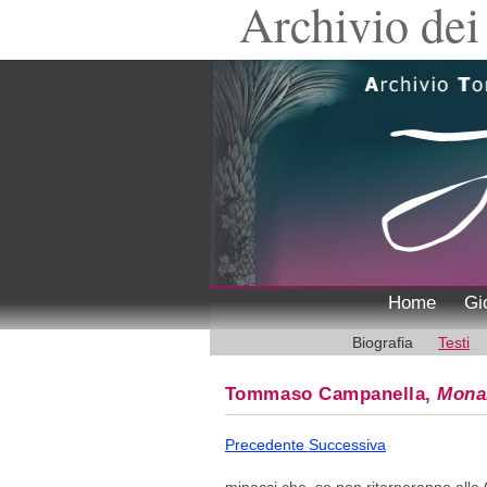
Archivio dei 
Home
Gi
Biografia
Testi
Tommaso Campanella,
Mona
Precedente
Successiva
minacci che, se non ritorneranno alla 