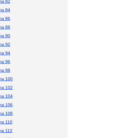
na 82
na 84
na 86
na 88
na 90
na 92
na 94
na 96
na 98
na 100
na 102
na 104
na 106
na 108
na 110
na 112