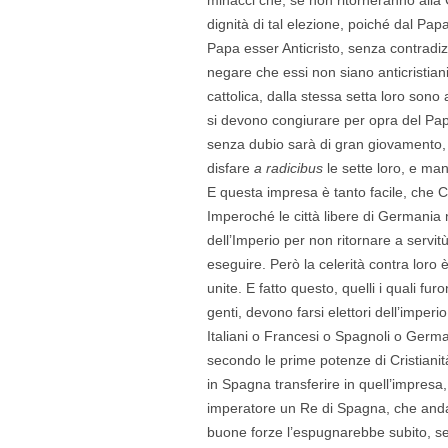
dignità di tal elezione, poiché dal Pap
Papa esser Anticristo, senza contradi
negare che essi non siano anticristian
cattolica, dalla stessa setta loro sono 
si devono congiurare per opra del Pap
senza dubio sarà di gran giovamento, 
disfare
a radicibus
le sette loro, e ma
E questa impresa è tanto facile, che Ca
Imperoché le città libere di Germania
dell’Imperio per non ritornare a servit
eseguire. Però la celerità contra loro 
unite. E fatto questo, quelli i quali fur
genti, devono farsi elettori dell’imperi
Italiani o Francesi o Spagnoli o Germa
secondo le prime potenze di Cristiani
in Spagna transferire in quell’impresa
imperatore un Re di Spagna, che an
buone forze l’espugnarebbe subito, sen