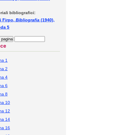
riali bibliografici:
i Firpo,
Bibliografia
(1940),
eda 5
ice
na 1
na 2
na 4
na 6
na 8
na 10
na 12
na 14
na 16