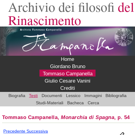
Archivio dei filosofi
del
Rinascimento
Home
Giordano Bruno
Tommaso Campanella
Giulio Cesare Vanini
Crediti
Biografia
Testi
Documenti
Lessico
Immagini
Bibliografia
Studi-Materiali
Bacheca
Cerca
Tommaso Campanella,
Monarchia di Spagna
, p. 54
Precedente
Successiva