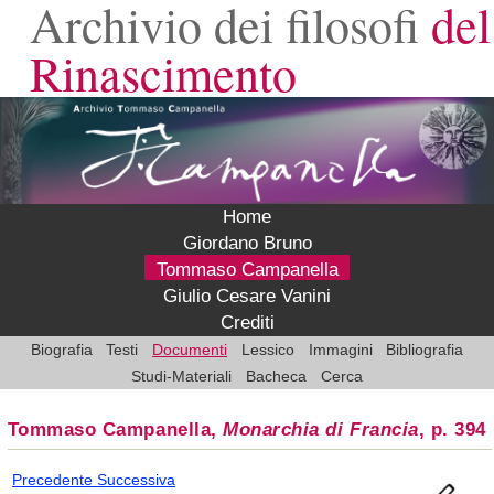
Archivio dei filosofi
del
Rinascimento
Home
Giordano Bruno
Tommaso Campanella
Giulio Cesare Vanini
Crediti
Biografia
Testi
Documenti
Lessico
Immagini
Bibliografia
Studi-Materiali
Bacheca
Cerca
Tommaso Campanella,
Monarchia di Francia
, p. 394
Precedente
Successiva